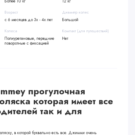
Более 10 кг
12 кг
Возраст
Диаметр колес
с 6 месяцев до 3х - 4х лет
Большой
Колеса
Компакт (для путешествий)
Полиуретановые, передние
Нет
поворотные с фиксацией
Jimmey
прогулочная
оляска которая имеет все
одителей так и для
оляску, в которой буквально есть все. Джимми очень