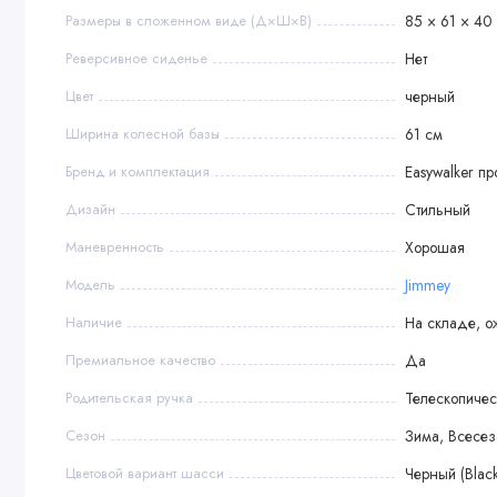
Размеры в сложенном виде (Д×Ш×В)
85 × 61 × 40
Реверсивное сиденье
Нет
Цвет
черный
Ширина колесной базы
61 см
Бренд и комплектация
Easywalker п
Дизайн
Стильный
Маневренность
Хорошая
Модель
Jimmey
Наличие
На складе, о
Премиальное качество
Да
Родительская ручка
Телескопичес
Сезон
Зима, Всесе
Цветовой вариант шасси
Черный (Black