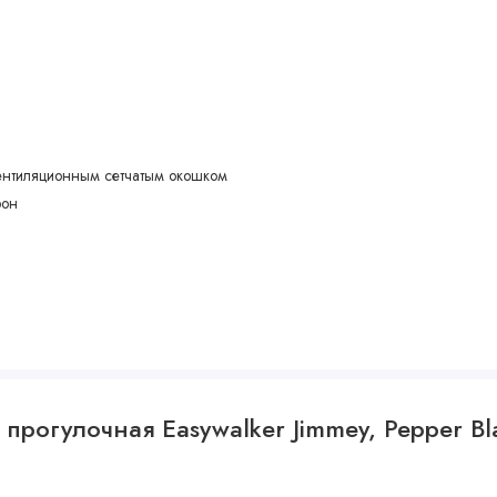
вентиляционным сетчатым окошком
рон
 прогулочная Easywalker Jimmey, Pepper Bl
леткой из эко-кожи