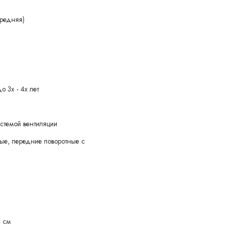
 твёрдым дном и крышкой на молниии, выдерживает до 5 кг
редняя)
о 3х - 4х лет
стемой вентиляции
ые, передние поворотные с
 уведомления покупателя вносить изменения в конструкцию,
учшения его свойств.
4 см