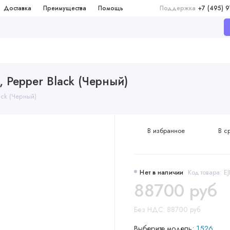
Доставка
Преимущества
Помощь
Поддержка
+7 (495) 
, Pepper Black (Черный)
ack (Черный)
В избранное
В с
Нет в наличии
Код товара: E
88700 руб
Без НДС: 88700 руб
Выберите модель:
1526