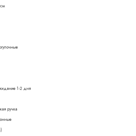
 см
рогулочные
жидание 1-2 дня
кая ручка
зонные
)