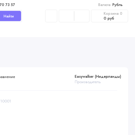
970 73 57
Валюта
Рубль
Корзина
0
Найти
0 руб
Easywalker (Нидерланды)
равнение
Производитель
JI10001