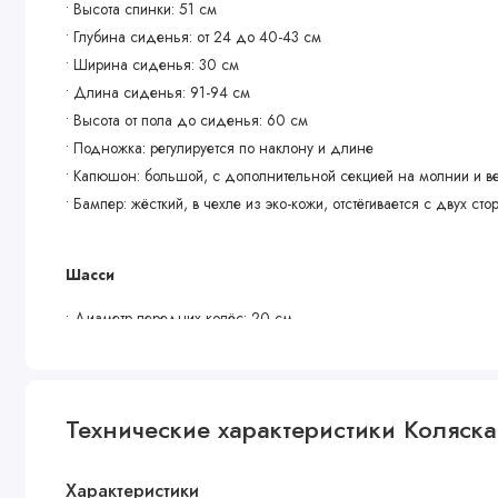
• Высота спинки: 51 см
• Глубина сиденья: от 24 до 40-43 см
• Ширина сиденья: 30 см
• Длина сиденья: 91-94 см
• Высота от пола до сиденья: 60 см
• Подножка: регулируется по наклону и длине
• Капюшон: большой, с дополнительной секцией на молнии и 
• Бампер: жёсткий, в чехле из эко-кожи, отстёгивается с двух сто
Шасси
• Диаметр передних колёс: 20 см
• Диаметр задних колёс: 28 см
• Ширина колесной базы: 61 см
• Колеса: полиуретановые, передние поворотные с фиксацией
Технические характеристики Коляска
• Ручка: телескопическая, фиксируется в любом положении, с оп
• Высота от пола до ручки: от 89 до 110 см
• Амортизация: хорошая на всех колёсах
Характеристики