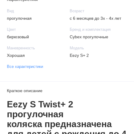
Вид
Возраст
прогулочная
с 6 месяцев до 3х - 4х лет
Цвет
Бренд и комплектация
бирюзовый
Cybex прогулочные
Маневренность
Модель
Хорошая
Eezy S+ 2
Все характеристики
Краткое описание
Eezy S Twist+ 2
п
рогулочная
коляска
предназначена
для детей с рождения до 4