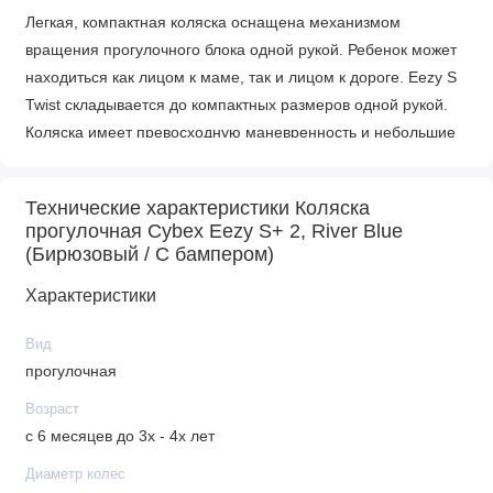
Легкая, компактная коляска оснащена механизмом
вращения прогулочного блока одной рукой. Ребенок может
находиться как лицом к маме, так и лицом к дороге. Eezy S
Twist складывается до компактных размеров одной рукой.
Коляска имеет превосходную маневренность и небольшие
габариты шасси, что позволяет прогуливаться с коляской не
только по многолюдным местам, но и по узким улочкам, а
Технические характеристики Коляска
также проходить в любые дверные проемы и лифт.
прогулочная Cybex Eezy S+ 2, River Blue
(Бирюзовый / С бампером)
На раму Eezy S Twist можно установить автокресло
возрастной категории 0+ или спальный блок (приобретается
Характеристики
отдельно) и преобразить ее в удобную транспортную
систему.
Вид
прогулочная
Характеристики
Возраст
Прогулочный блок
с 6 месяцев до 3х - 4х лет
• Высота спинки: 50 см
Диаметр колес