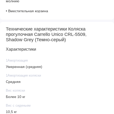
молнию
• Вместительная корзина
• Среди преимуществ модели: длинное и просторное
спальное место. Длинна - 95 см, ширина - 37 см.
Технические характеристики Коляска
прогулочная Carrello Unico CRL-5509,
• Ремни безопасности: 5-ти точечные
Shadow Grey (Темно-серый)
• Амортизация: Есть (пружинная РЕГУЛИРУЕМАЯ)
Характеристики
• Механизм складывания: Книжка
1Амортизация
• Бампер с вращением на 360°
Умеренная (средняя)
1Амортизация коляски
• Диаметр колес: передние - 20 см, задние - 29 см
Средняя
Габариты
Вес коляски
• Максимальный вес ребенка: 22 кг
Более 10 кг
• Вес коляски: 10,5 кг
Вес с сиденьем
10,5 кг