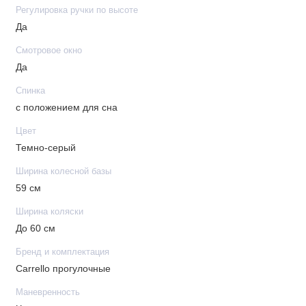
Регулировка ручки по высоте
Да
Смотровое окно
Да
Спинка
с положением для сна
Цвет
Темно-серый
Ширина колесной базы
59 см
Ширина коляски
До 60 см
Бренд и комплектация
Carrello прогулочные
Маневренность