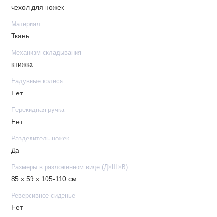
чехол для ножек
Материал
Ткань
Механизм складывания
книжка
Надувные колеса
Нет
Перекидная ручка
Нет
Разделитель ножек
Да
Размеры в разложенном виде (Д×Ш×В)
85 x 59 х 105-110 см
Реверсивное сиденье
Нет