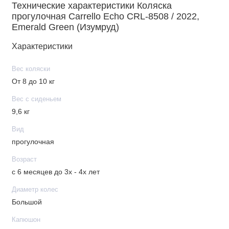
• Съемный бампер
Технические характеристики Коляска
• 5-точечные ремни безопасности
прогулочная Carrello Echo CRL-8508 / 2022,
Emerald Green (Изумруд)
• Накидка на ножки
Характеристики
Шасси
Вес коляски
• Тип складывания: книжка
От 8 до 10 кг
• Передние поворотные колеса
Вес с сиденьем
• Материал колес: EVA
9,6 кг
• Регулируемая ручка
Вид
• Вместительная корзина с доступом в положении лежа
прогулочная
Комплектация
Возраст
• Прогулочный блок
с 6 месяцев до 3х - 4х лет
• Шасси
Диаметр колес
• Подстаканник
Большой
Габариты
Капюшон