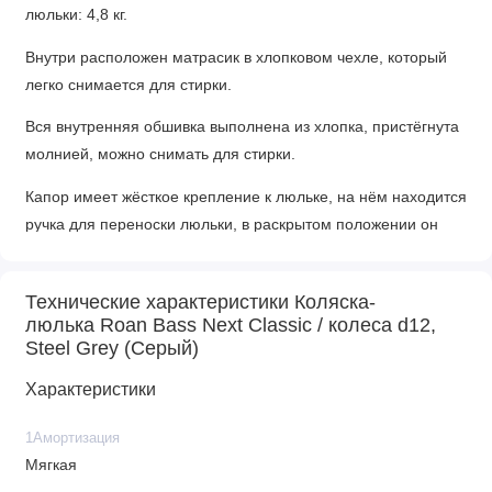
люльки: 4,8 кг.
Внутри расположен матрасик в хлопковом чехле, который
легко снимается для стирки.
Вся внутренняя обшивка выполнена из хлопка, пристёгнута
молнией, можно снимать для стирки.
Капор имеет жёсткое крепление к люльке, на нём находится
ручка для переноски люльки, в раскрытом положении он
фиксируется, для сложения необходимо нажать кнопки с
двух сторон. В капор встроена антимоскитная сетка и
Технические характеристики Коляска-
дополнительный козырёк для защиты от солнца и дождя.
люлька Roan Bass Next Classic / колеса d12,
Steel Grey (Серый)
Накидка на люльку имеет дополнительный отворот со
смотровым окном, сам отворот полностью закрывает
Характеристики
ребенка от непогоды и крепится за счёт магнитов.
1Амортизация
Все элементы взаимодействия люльки безшумные.
Мягкая
Люльку можно установить в любом направлении, установка