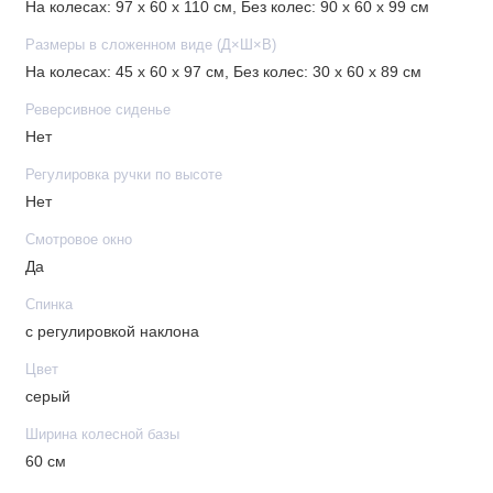
предварительного уведомления покупателя вносить
На колесах: 97 х 60 х 110 см, Без колес: 90 х 60 х 99 см
изменения в конструкцию, комплектацию или технологию
Размеры в сложенном виде (Д×Ш×В)
изготовления изделия с целью улучшения его свойств.
На колесах: 45 х 60 х 97 см, Без колес: 30 х 60 х 89 см
Реверсивное сиденье
Нет
Регулировка ручки по высоте
Нет
Смотровое окно
Да
Спинка
с регулировкой наклона
Цвет
серый
Ширина колесной базы
60 см