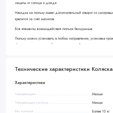
защиты от солнца и дождя.
Накидка на люльку имеет дополнительный отворот со смотровым
крепится за счёт магнитов.
Все элементы взаимодействия люльки безшумные.
Люльку можно установить в любом направлении, установка прои
Для снятия люльки необходимо взять за 2 ручки и потянуть вве
Рама
Стальная рама коляски окрашена порошковой краской в чёрный
Технические характеристики Коляска-
Ручка обтянута экокожей имеет 9 положений регулировок по высо
Характеристики
Амортизация на 4 осях, пружины закрытые, укачивание мягкое.
Съёмная корзина для покупок открытая, металлическая.
1Амортизация
Мягкая
1Амортизация коляски
Мягкая
Надежный стояночный тормоз один на 2 задних колеса.
Вес коляски
Более 10 кг