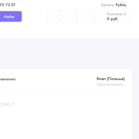
970 73 57
Валюта
Рубль
Корзина
0
Найти
0 руб
Roan (Польша)
равнение
Производитель
RCL242/1