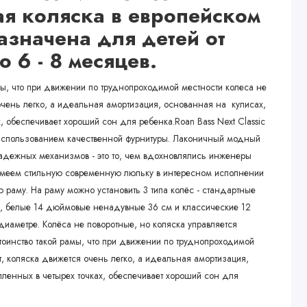
ая коляска в европейском
азначена для детей от
 6 - 8 месяцев.
мы, что при движении по труднопроходимой местности колеса не
очень легко, а идеальная амортизация, основанная на кулисах,
, обеспечивает хороший сон для ребенка.Roan Bass Next Classic
с использованием качественной фурнитуры. Лаконичный модный
надежных механизмов - это то, чем вдохновлялись инженеры
имеем стильную современную люльку в интересном исполнении
 раму. На раму можно установить 3 типа колёс - стандартные
 белые 14 дюймовые ненадувные 36 см и классические 12
аметре. Колёса не поворотные, но коляска управляется
стоинство такой рамы, что при движении по труднопроходимой
т, коляска движется очень легко, а идеальная амортизация,
пленных в четырех точках, обеспечивает хороший сон для