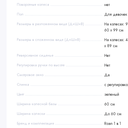
Поворотные колеса
нет
Пол
Для девочек
Размеры в разложенном виде (Д×Ш×В)
На колесах: 9
60 х 99 см
Размеры в сложенном виде (Д×Ш×В)
На колесах: 4
х 89 см
Реверсивное сиденье
Нет
Регулировка ручки по высоте
Нет
Смотровое окно
Да
Спинка
с регулировк
Цвет
зеленый
Ширина колесной базы
60 см
Ширина коляски
До 60 см
Бренд и комплектация
Roan 1 в 1