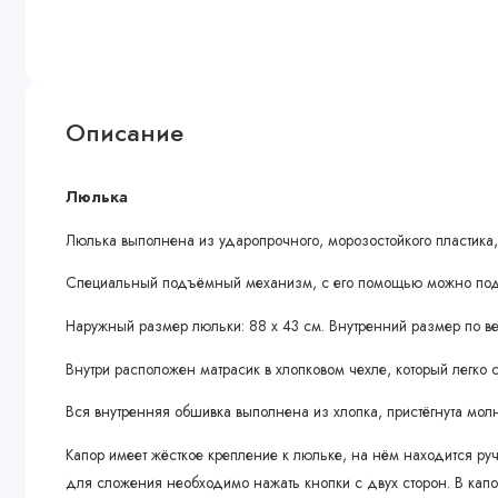
Описание
Люлька
Люлька выполнена из ударопрочного, морозостойкого пластика, 
Специальный подъёмный механизм, с его помощью можно подни
Наружный размер люльки: 88 х 43 см. Внутренний размер по верх
Внутри расположен матрасик в хлопковом чехле, который легко 
Вся внутренняя обшивка выполнена из хлопка, пристёгнута мол
Капор имеет жёсткое крепление к люльке, на нём находится ру
для сложения необходимо нажать кнопки с двух сторон. В кап