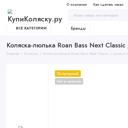
О компании
Как сделать заказ
Бренды
ВСЕ КАТЕГОРИИ
Коляска-люлька Roan Bass Next Classic 
Главная
Коляски
Коляска-люлька Roan Bass Next Classic / колеса d
Популярный
Нет в наличии