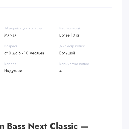
1Амортизация коляски
Вес коляски
Мягкая
Более 10 кг
Возраст
Диаметр колес
от 0 до 6 - 10 месяцев
Большой
Колеса
Количество колес
Надувные
4
n Bass Next Classic —