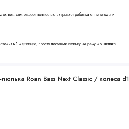
 окном, сам отворот полностью закрывает ребенка от непогоды и
сходит в 1 движение, просто поставьте люльку на раму до щелчка.
рх и тогда люлька отцепится от рамы.
, белый или серый цвет.
люлька Roan Bass Next Classic / колеса d1
те от 72 до 108 см от пола.