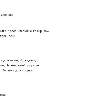
с ребенком, также поможет при размещении коляски в маленьком
0 месяцев
.
мый с дополнительным козырьком
 переноски
ймов - 36 см.
ка для мамы, Дождевик,
ода.
тка, Пеленальный матрасик,
, Корзина для покупок
 уведомления покупателя вносить изменения в конструкцию,
учшения его свойств.
ковая