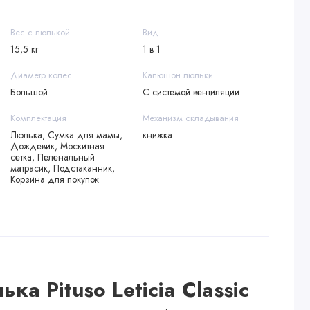
Вес с люлькой
Вид
15,5 кг
1 в 1
Диаметр колес
Капюшон люльки
Большой
С системой вентиляции
Комплектация
Механизм складывания
Люлька, Сумка для мамы,
книжка
Дождевик, Москитная
сетка, Пеленальный
матрасик, Подстаканник,
Корзина для покупок
ка Pituso Leticia Classic