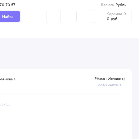
970 73 57
Валюта
Рубль
Корзина
0
Найти
0 руб
Pituso (Испания)
равнение
Производитель
805/CL