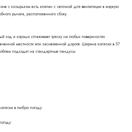
шоне с козырьком есть клапан с сеточкой для вентиляции в жаркую
обного рычага, расположенного сбоку.
й ход и хорошо сглаживает тряску на любых поверхностях.
еченной местности или заснеженной дороге. Ширина коляски в 57
проблем подходит на стандартные пандусы.
коляски в любую погоду
погоду