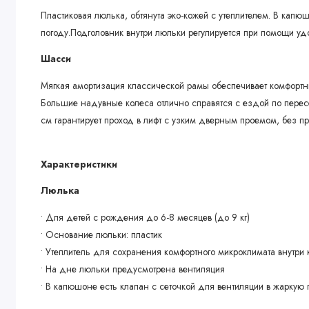
Пластиковая люлька, обтянута эко-кожей с утеплителем. В капю
погоду.Подголовник внутри люльки регулируется при помощи уд
Шасси
Мягкая амортизация классической рамы обеспечивает комфортны
Большие надувные колеса отлично справятся с ездой по перес
см гарантирует проход в лифт с узким дверным проемом, без 
Характеристики
Люлька
• Для детей с рождения до 6-8 месяцев (до 9 кг)
• Основание люльки: пластик
• Утеплитель для сохранения комфортного микроклимата внутри 
• На дне люльки предусмотрена вентиляция
• В капюшоне есть клапан с сеточкой для вентиляции в жаркую 
• Козырек на капюшоне