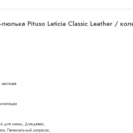
и
юлька Pituso Leticia Classic Leather / коле
0 месяцев
ентиляции
ка для мамы, Дождевик,
тка, Пеленальный матрасик,