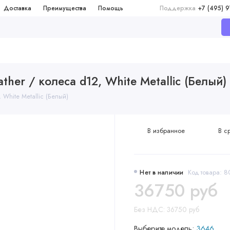
Доставка
Преимущества
Помощь
Поддержка
+7 (495) 
ather / колеса d12, White Metallic (Белый)
 White Metallic (Белый)
В избранное
В с
Нет в наличии
Код товара: 
36750 руб
Без НДС: 36750 руб
Выберите модель:
3646