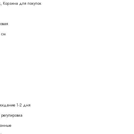
, Корзина для покупок
ковая
 см
жидание 1-2 дня
 регулировка
зонные