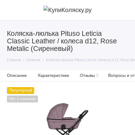
Коляска-люлька Pituso Leticia
Classic Leather / колеса d12, Rose
Metalic (Сиреневый)
Главная
Коляски
Коляска-люлька Pituso Leticia / колеса d 12, Rose M
Описание
Характеристики
Отзывы
0
Вопросы и от
Популярный
Нет в наличии