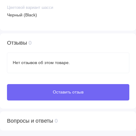
предварительного уведомления покупателя вносить
Цветовой вариант шасси
изменения в конструкцию, комплектацию или технологию
Черный (Black)
изготовления изделия с целью улучшения его свойств.
Отзывы
0
Нет отзывов об этом товаре.
Оставить отзыв
Вопросы и ответы
0