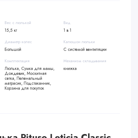
Вес с люлькой
Вид
15,5 кг
1 в 1
Диаметр колес
Капюшон люльки
Большой
С системой вентиляции
Комплектация
Механизм складывания
Люлька, Сумка для мамы,
книжка
Дождевик, Москитная
сетка, Пеленальный
матрасик, Подстаканник,
Корзина для покупок
ка Pituso Leticia Classic