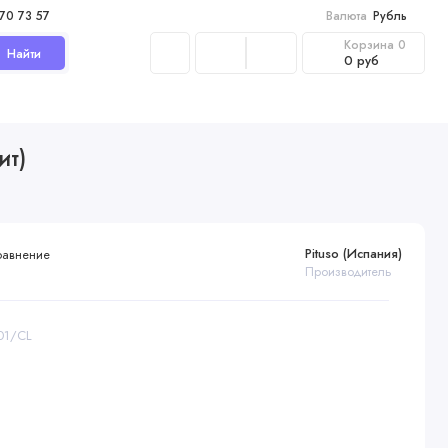
970 73 57
Валюта
Рубль
Корзина
0
Найти
0 руб
ит)
Pituso (Испания)
равнение
Производитель
801/CL