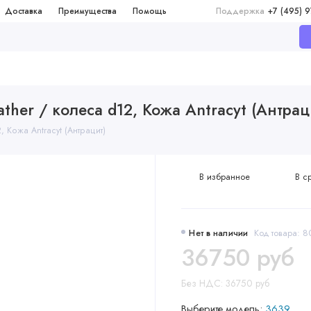
Доставка
Преимущества
Помощь
Поддержка
+7 (495) 
eather / колеса d12, Кожа Antracyt (Антрац
, Кожа Antracyt (Антрацит)
В избранное
В с
Нет в наличии
Код товара: 
36750 руб
Без НДС: 36750 руб
Выберите модель:
3639