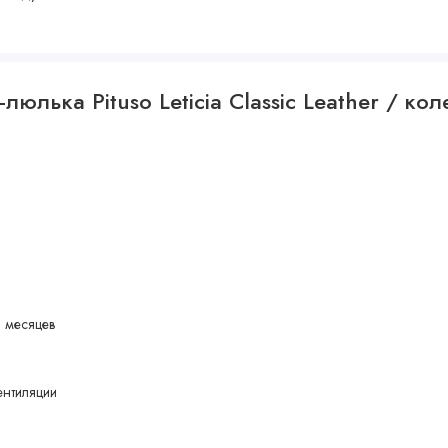
и
юлька Pituso Leticia Classic Leather / кол
0 месяцев
ентиляции