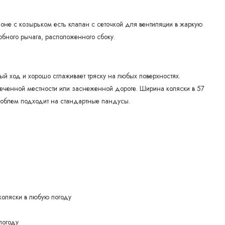
шоне с козырьком есть клапан с сеточкой для вентиляции в жаркую
обного рычага, расположенного сбоку.
й ход и хорошо сглаживает тряску на любых поверхностях.
еченной местности или заснеженной дороге. Ширина коляски в 57
проблем подходит на стандартные пандусы.
коляски в любую погоду
погоду