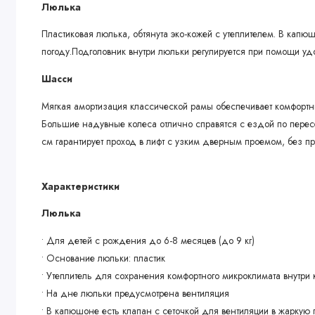
Люлька
Пластиковая люлька, обтянута эко-кожей с утеплителем. В капю
погоду.Подголовник внутри люльки регулируется при помощи уд
Шасси
Мягкая амортизация классической рамы обеспечивает комфортны
Большие надувные колеса отлично справятся с ездой по перес
см гарантирует проход в лифт с узким дверным проемом, без 
Характеристики
Люлька
• Для детей с рождения до 6-8 месяцев (до 9 кг)
• Основание люльки: пластик
• Утеплитель для сохранения комфортного микроклимата внутри 
• На дне люльки предусмотрена вентиляция
• В капюшоне есть клапан с сеточкой для вентиляции в жаркую 