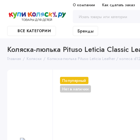
О компании
Как сделать заказ
Бренды
ВСЕ КАТЕГОРИИ
Коляска-люлька Pituso Leticia Classic L
Главная
Коляски
Коляска-люлька Pituso Leticia Leather / колеса d12
Популярный
Нет в наличии