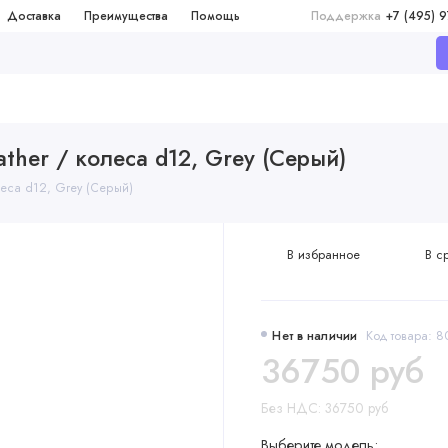
Доставка
Преимущества
Помощь
Поддержка
+7 (495) 
eather / колеса d12, Grey (Серый)
олеса d12, Grey (Серый)
В избранное
В с
Нет в наличии
Код товара: 
36750 руб
Без НДС: 36750 руб
Выберите модель: