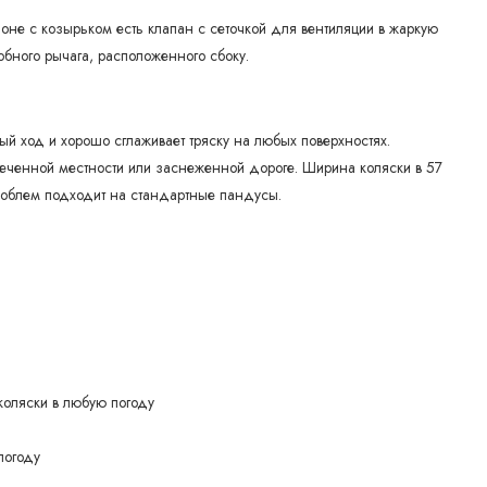
шоне с козырьком есть клапан с сеточкой для вентиляции в жаркую
обного рычага, расположенного сбоку.
й ход и хорошо сглаживает тряску на любых поверхностях.
еченной местности или заснеженной дороге. Ширина коляски в 57
проблем подходит на стандартные пандусы.
коляски в любую погоду
погоду