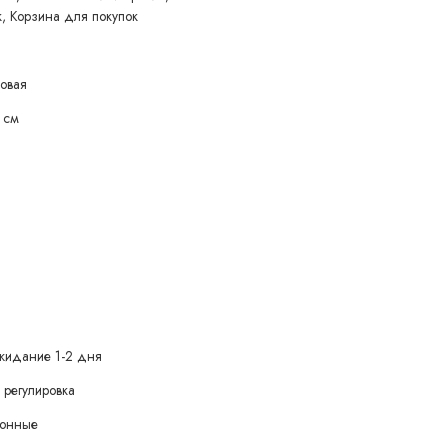
, Корзина для покупок
ковая
 см
жидание 1-2 дня
 регулировка
зонные