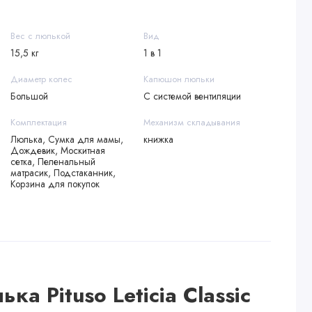
Вес с люлькой
Вид
15,5 кг
1 в 1
Диаметр колес
Капюшон люльки
Большой
С системой вентиляции
Комплектация
Механизм складывания
Люлька, Сумка для мамы,
книжка
Дождевик, Москитная
сетка, Пеленальный
матрасик, Подстаканник,
Корзина для покупок
ка Pituso Leticia Classic