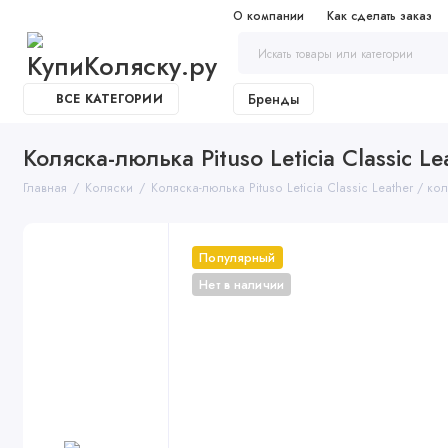
О компании
Как сделать заказ
Бренды
ВСЕ КАТЕГОРИИ
Коляска-люлька Pituso Leticia Classic L
Главная
Коляски
Коляска-люлька Pituso Leticia Classic Leather / к
Популярный
Нет в наличии