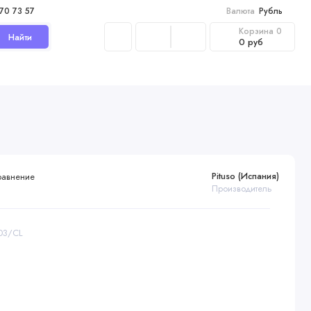
970 73 57
Валюта
Рубль
Корзина
0
Найти
0 руб
Pituso (Испания)
равнение
Производитель
803/CL