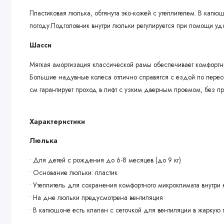
Пластиковая люлька, обтянута эко-кожей с утеплителем. В капю
погоду.Подголовник внутри люльки регулируется при помощи уд
Шасси
Мягкая амортизация классической рамы обеспечивает комфортны
Большие надувные колеса отлично справятся с ездой по перес
см гарантирует проход в лифт с узким дверным проемом, без 
Характеристики
Люлька
• Для детей с рождения до 6-8 месяцев (до 9 кг)
• Основание люльки: пластик
• Утеплитель для сохранения комфортного микроклимата внутри 
• На дне люльки предусмотрена вентиляция
• В капюшоне есть клапан с сеточкой для вентиляции в жаркую 
• Козырек на капюшоне