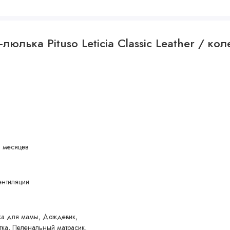
и
юлька Pituso Leticia Classic Leather / кол
0 месяцев
ентиляции
ка для мамы, Дождевик,
тка, Пеленальный матрасик,