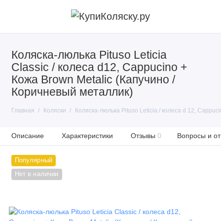
Коляска-люлька Pituso Leticia
Classic / колеса d12, Cappucino +
Кожа Brown Metalic (Капучино /
Коричневый металлик)
Главная
Коляски
Коляска-люлька Pituso Leticia / колеса d 12, Cappu
Описание
Характеристики
Отзывы
0
Вопросы и от
Популярный
Нет в наличии