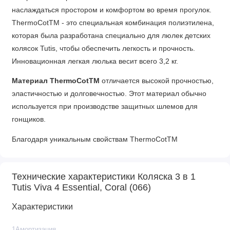
наслаждаться простором и комфортом во время прогулок.
ThermoCotTM - это специальная комбинация полиэтилена,
которая была разработана специально для люлек детских
колясок Tutis, чтобы обеспечить легкость и прочность.
Инновационная легкая люлька весит всего 3,2 кг.
Материал ThermoCotTM
отличается высокой прочностью,
эластичностью и долговечностью. Этот материал обычно
используется при производстве защитных шлемов для
гонщиков.
Благодаря уникальным свойствам ThermoCotTM
термостойкость этой люльки в 65,6 раза выше, чем у
стандартной пластиковой люльки, что гарантирует комфорт
Технические характеристики Коляска 3 в 1
ребенку как в холодную, так и в жаркую погоду.
Tutis Viva 4 Essential, Coral (066)
Глубокий капюшон легко защитит вашего ребёнка от
Характеристики
назойливых солнечных лучей или непогоды. Материал
капора легко выдержит любые капризы природы, так как
1Амортизация