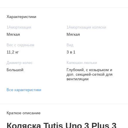
Характеристики
1Амортизация
1Амортизация коляски
Мягкая
Мягкая
Вес с сиденьем
Вид
11,2 кг
3 в 1
Диаметр колес
Капюшон люльки
Большой
Глубокий, с козырьком и
доп. секцией-сеткой для
вентиляции
Все характеристики
Краткое описание
Коляска Tutis Uno 3 Plus 3