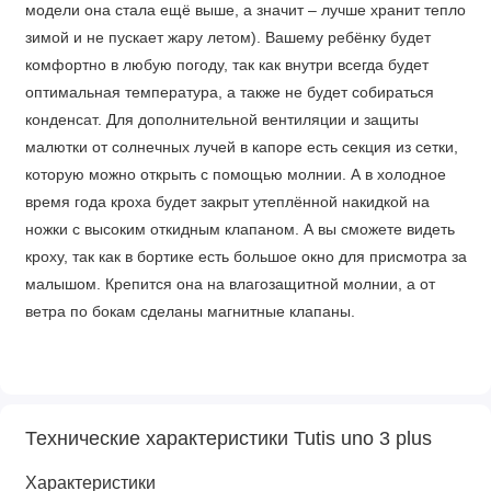
модели она стала ещё выше, а значит – лучше хранит тепло
зимой и не пускает жару летом). Вашему ребёнку будет
комфортно в любую погоду, так как внутри всегда будет
оптимальная температура, а также не будет собираться
конденсат. Для дополнительной вентиляции и защиты
малютки от солнечных лучей в капоре есть секция из сетки,
которую можно открыть с помощью молнии. А в холодное
время года кроха будет закрыт утеплённой накидкой на
ножки с высоким откидным клапаном. А вы сможете видеть
кроху, так как в бортике есть большое окно для присмотра за
малышом. Крепится она на влагозащитной молнии, а от
ветра по бокам сделаны магнитные клапаны.
Прогулочный блок
Технические характеристики Tutis uno 3 plus
Когда кроха подрастёт и сможет самостоятельно сидеть –
вам пригодится прогулочный блок. Как и обычно – у
Характеристики