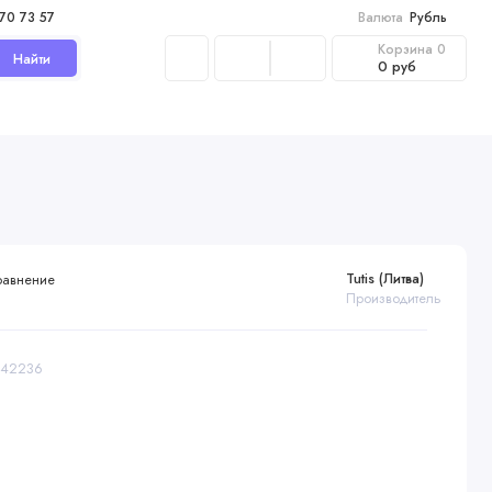
970 73 57
Валюта
Рубль
Корзина
0
Найти
0 руб
Tutis (Литва)
равнение
Производитель
1142236