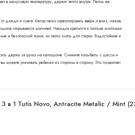
т в минусовую температуру, держит тепло внутри. Летом же
т дождя и снега. Капор легко отрегулировать вверх и вниз, нажав
юшоне открывается молнией. Накидка крепится к люльке кнопками.
ые и безопасной ткани, их легко снять для стирки. Водостойкие и
носить держа за ручку на капюшоне. Снимите колыбель с шасси и
вы можете укачивать ребенка из стороны в сторону. Это позволяет
 поликлинику или в гости. И, конечно, особенно ценна, когда
несите колыбель в квартиру, не тревожа сон малыша.
 Вы сможете перевозить коляску даже в небольшом багажнике.
в 1 Tutis Novo, Antracite Metalic / Mint (2
ересядет в прогулочный блок.