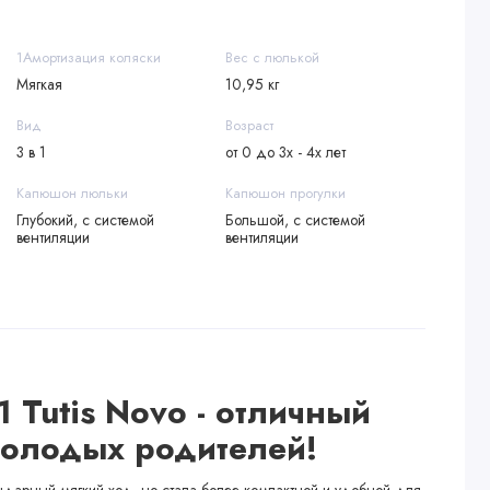
1Амортизация коляски
Вес с люлькой
Мягкая
10,95 кг
Вид
Возраст
3 в 1
от 0 до 3х - 4х лет
Капюшон люльки
Капюшон прогулки
Глубокий, с системой
Большой, с системой
вентиляции
вентиляции
1 Tutis Novo - отличный
олодых родителей!