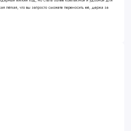
дарный мягкий ход, но стала более компактной и удобной для
кая лёгкая, что вы запросто сможете переносить её, держа за