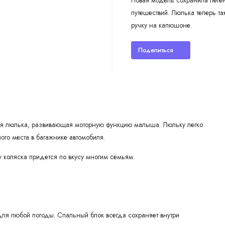
Новая модель сохранила леген
путешествий. Люлька теперь та
ручку на капюшоне.
Поделиться
яся люлька, развивающая моторную функцию малыша. Люльку легко
ого места в багажнике автомобиля.
 коляска придется по вкусу многим семьям.
для любой погоды. Спальный блок всегда сохраняет внутри