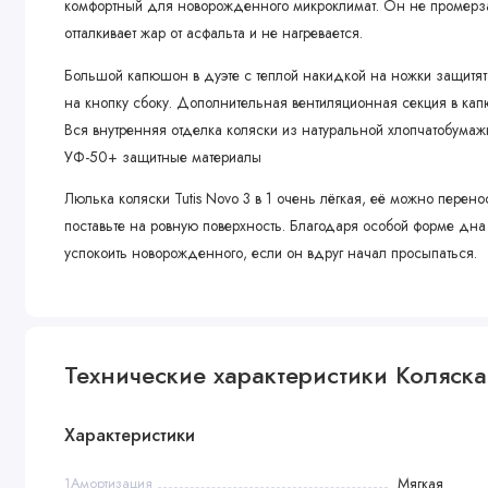
комфортный для новорожденного микроклимат. Он не промерзае
отталкивает жар от асфальта и не нагревается.
Большой капюшон в дуэте с теплой накидкой на ножки защитят о
на кнопку сбоку. Дополнительная вентиляционная секция в кап
Вся внутренняя отделка коляски из натуральной хлопчатобумажн
УФ-50+ защитные материалы
Люлька коляски Tutis Novo 3 в 1 очень лёгкая, её можно пере
поставьте на ровную поверхность. Благодаря особой форме дна 
успокоить новорожденного, если он вдруг начал просыпаться.
Лёгкая люлька с возможностью укачивания удобна для похода в
малыш уснул во время прогулки. Оставьте шасси за дверью, за
Спальный блок легко сложить буквально за несколько секунд.
Технические характеристики Коляска 3 
Плюс, такую люльку легко хранить, когда ребенок подрастёт и п
Характеристики
Прогулочный блок
1Амортизация
Мягкая