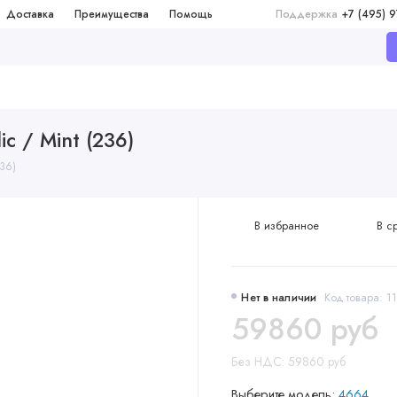
Доставка
Преимущества
Помощь
Поддержка
+7 (495) 
ic / Mint (236)
236)
В избранное
В с
Нет в наличии
Код товара: 
59860 руб
Без НДС: 59860 руб
Выберите модель:
4664