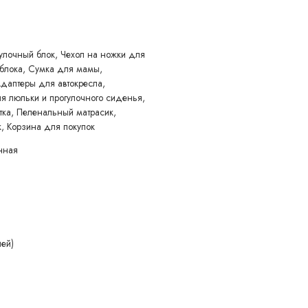
т в минусовую температуру. За неё очень приятно держаться – на
улочный блок, Чехол на ножки для
егулировать высоту под свой рост. Достаточно нажать две клавиши
 блока, Сумка для мамы,
Плавный и мягкий ход обеспечивает амортизации коляски Tutis Novo
Адаптеры для автокресла,
участках, например, при езде по песку или снегу, их можно
 люльки и прогулочного сиденья,
тка, Пеленальный матрасик,
, Корзина для покупок
ая система ONE-CLICK ™
нная
е. Тутис Ново 3 в 1 быстро и компактно складывается даже с
по бокам и потяните их наверх. Коляска сложится и займет совсем
ией)
хранности своего ребенка во время автопутешествий!
пасности ECE R44/04 и имеет все необходимые сертификаты.