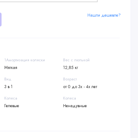
Нашли дешевле?
1Амортизация коляски
Вес с люлькой
Мягкая
12,85 кг
Вид
Возраст
3 в 1
от 0 до 3х - 4х лет
Колеса
Колеса
Гелевые
Ненадувные