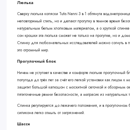
Люлька
Сверху люлька коляски Tutis Nanni 3 в 1 обтянута водонепрони
неповторимый стиль, но и делают прогулку в темное время без
натуральным белым хлопковым материалом, а о хрупкой спинке
сон крошки эта люлька сможет не только на прогулке, но и дома
Спинку для любознательных исследователей можно согнуть в п
это огромный мир.
Прогулочный блок
Ничем не уступает в качестве и комфорте люльке прогулочный бл
полугода до трёх лет за счёт его легкой установки как лицом к 
защитит большой капюшон с москитной сеточкой и обзорным ок
пятиточечные ремни безопасности, а матрасик из натуральных 
Спинка регулируется до лежачего положения, и в прогулочном 
силикона легко отмыть от загрязнений.
Шасси