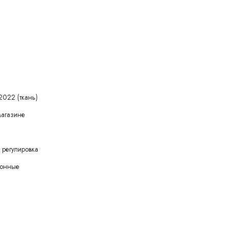
2022 (ткань)
магазине
 регулировка
зонные
т высокую маневренность
имость