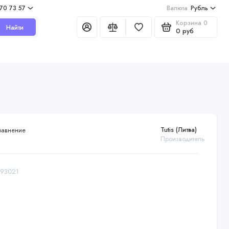
970 73 57
Валюта
Рубль
Корзина
0
Найти
0 руб
Tutis (Литва)
равнение
Производитель
193021