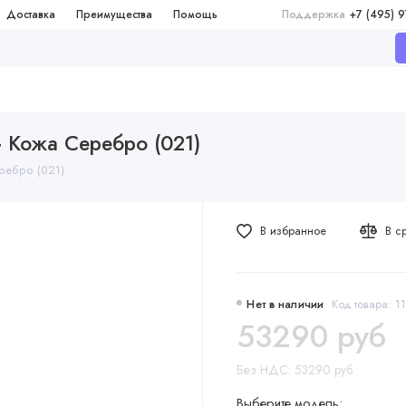
Доставка
Преимущества
Помощь
Поддержка
+7 (495) 
+ Кожа Серебро (021)
еребро (021)
В избранное
В с
Нет в наличии
Код товара: 1
53290 руб
Без НДС: 53290 руб
Выберите модель: