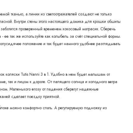
цаемой тканью, а линии из светоотражателей создают не только
опасной. Внутри стены этого настоящего домика для крошки обшиты
 заботится проверенный временем кокосовый матрасик. Сберечь
 - ее так же используйте как колыбель за счёт специальной формы.
олусидячее положение и так будет намного удобнее разглядывать
ок коляски Tutis Nanni 3 в 1. Удобно в нем будет малышам от
маме, так и лицом к дороге. От палящего солнца и холодного ветра
ном. Маленького егозу от падения сберегут надежные
тканей сделает поездку приятной.
блоке можно комфортно спать. А регулируемую подножку из