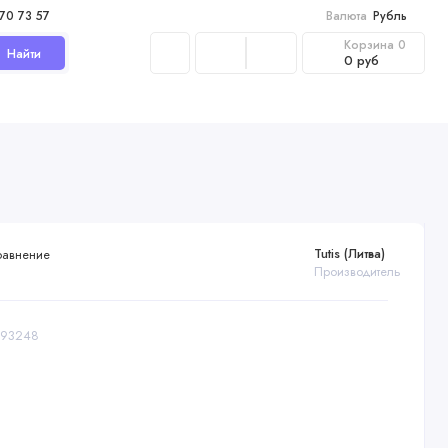
970 73 57
Валюта
Рубль
Корзина
0
Найти
0 руб
Tutis (Литва)
равнение
Производитель
1193248