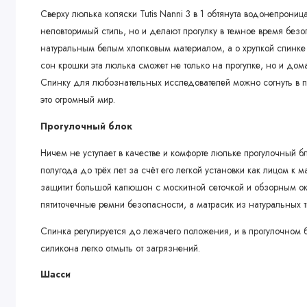
Сверху люлька коляски Tutis Nanni 3 в 1 обтянута водонепрони
неповторимый стиль, но и делают прогулку в темное время без
натуральным белым хлопковым материалом, а о хрупкой спинке
сон крошки эта люлька сможет не только на прогулке, но и дома
Спинку для любознательных исследователей можно согнуть в п
это огромный мир.
Прогулочный блок
Ничем не уступает в качестве и комфорте люльке прогулочный бл
полугода до трёх лет за счёт его легкой установки как лицом к 
защитит большой капюшон с москитной сеточкой и обзорным ок
пятиточечные ремни безопасности, а матрасик из натуральных 
Спинка регулируется до лежачего положения, и в прогулочном 
силикона легко отмыть от загрязнений.
Шасси
На любой дороге и в любой местности вы легко сможете проехать