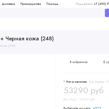
Доставка
Преимущества
Помощь
Поддержка
+7 (495) 
 + Черная кожа (248)
 кожа (248)
В избранное
В с
Нет в наличии
Код товара: 
53290 руб
Без НДС: 53290 руб
Выберите модель:
4575