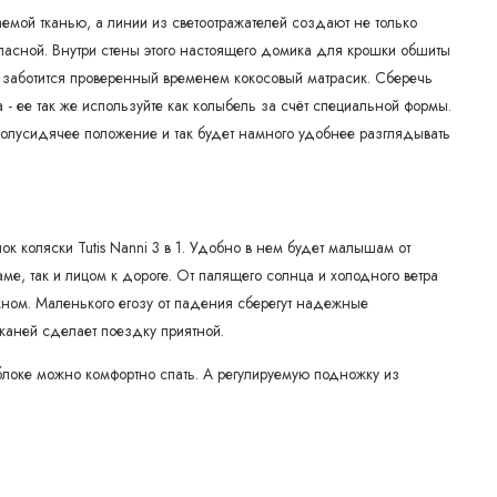
цаемой тканью, а линии из светоотражателей создают не только
опасной. Внутри стены этого настоящего домика для крошки обшиты
 заботится проверенный временем кокосовый матрасик. Сберечь
 - ее так же используйте как колыбель за счёт специальной формы.
олусидячее положение и так будет намного удобнее разглядывать
ок коляски Tutis Nanni 3 в 1. Удобно в нем будет малышам от
маме, так и лицом к дороге. От палящего солнца и холодного ветра
ном. Маленького егозу от падения сберегут надежные
тканей сделает поездку приятной.
блоке можно комфортно спать. А регулируемую подножку из
 в коляске Тутис Нани 3 в 1 за счёт легкого и надежного шасси из