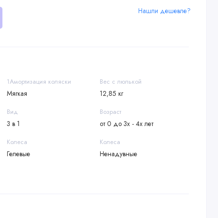
Нашли дешевле?
1Амортизация коляски
Вес с люлькой
Мягкая
12,85 кг
Вид
Возраст
3 в 1
от 0 до 3х - 4х лет
Колеса
Колеса
Гелевые
Ненадувные