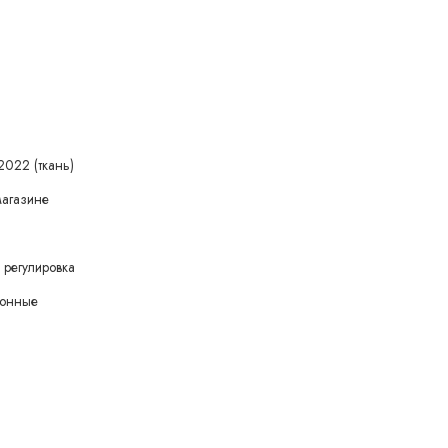
2022 (ткань)
магазине
 регулировка
зонные
т высокую маневренность
имость