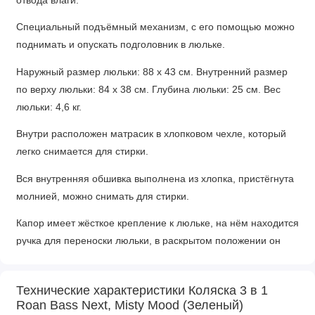
отвода влаги.
Специальный подъёмный механизм, с его помощью можно
поднимать и опускать подголовник в люльке.
Наружный размер люльки: 88 х 43 см. Внутренний размер
по верху люльки: 84 х 38 см. Глубина люльки: 25 см. Вес
люльки: 4,6 кг.
Внутри расположен матрасик в хлопковом чехле, который
легко снимается для стирки.
Вся внутренняя обшивка выполнена из хлопка, пристёгнута
молнией, можно снимать для стирки.
Капор имеет жёсткое крепление к люльке, на нём находится
ручка для переноски люльки, в раскрытом положении он
фиксируется, для сложения необходимо нажать кнопки с
двух сторон. В капор встроена антимоскитная сетка и
Технические характеристики Коляска 3 в 1
дополнительный козырёк для защиты от солнца и дождя.
Roan Bass Next, Misty Mood (Зеленый)