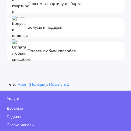
• В капор встроена антимоскитная сетка и дополнительный
Подьем в квартиру и сборка
козырёк для защиты от солнца и дождя
• Накидка на люльку имеет дополнительный отворот со
смотровым окном, сам отворот полностью закрывает
Бонусы и подарки
ребенка от непогоды и крепится за счёт магнитов
• Все элементы взаимодействия люльки бесшумные
• Люльку можно установить в любом направлении,
Оплата любым способом
установка происходит в 1 движение, просто поставьте
люльку на раму до щелчка
• Для снятия люльки необходимо взять за 2 ручки и потянуть
вверх и тогда люлька отцепится от рамы
Теги:
Roan (Польша)
,
Roan 3 в 1
Прогулочный блок
Услуги
• Прогулочный блок можно установить лицом по ходу
Доставка
движения или лицом к маме
Подъем
• Спинка прогулочного блока откидывается до 175 градусов,
Сборка мебели
имеет 3 положения регулировки