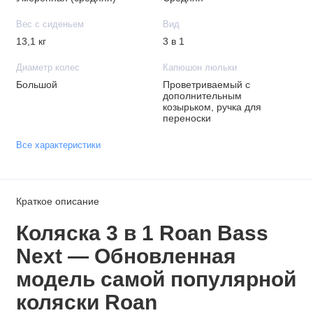
Вес с сиденьем
Вид
13,1 кг
3 в 1
Диаметр колес
Капюшон люльки
Большой
Проветриваемый с
дополнительным
козырьком, ручка для
переноски
Все характеристики
Краткое описание
Коляска 3 в 1 Roan Bass
Next — Обновленная
модель самой популярной
коляски Roan