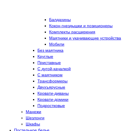
Балдахины
Кокон-гнездышки и позиционеры
Комплекты расширения
Маятники и укачивающие устройства
Мобили
Без маятника
Круглые
Приставные
С дугой-качалкой
С маятником
Трансформеры
Двухъярусные
Кровати-диваны
Кровати-домики
Подростковые
Манежи
Шезлонги
Шкафы
Постельное белье