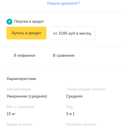
Нашли дешевле?
Покупка в кредит
₽
Купить в кредит
от 3186 руб в месяц
В избранное
В сравнение
Характеристики
1Амортизация
1Амортизация коляски
Умеренная (средняя)
Средняя
Вес с сиденьем
Вид
15 кг
3 в 1
Диаметр колес
Капюшон люльки