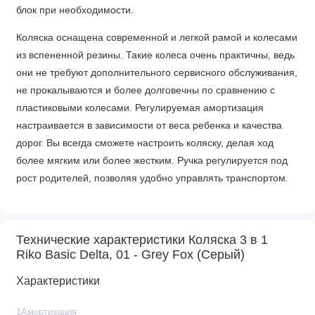
блок при необходимости.
Коляска оснащена современной и легкой рамой и колесами
из вспененной резины. Такие колеса очень практичны, ведь
они не требуют дополнительного сервисного обслуживания,
не прокалываются и более долговечны по сравнению с
пластиковыми колесами. Регулируемая амортизация
настраивается в зависимости от веса ребенка и качества
дорог. Вы всегда сможете настроить коляску, делая ход
более мягким или более жестким. Ручка регулируется под
рост родителей, позволяя удобно управлять транспортом.
Характеристики
Люлька
Технические характеристики Коляска 3 в 1
Riko Basic Delta, 01 - Grey Fox (Серый)
• Люлечка выполнена из ударопрочного пластика
• Большой ветрозащитный отворот закроет малыша от ветра
Характеристики
и осадков
• Накидка на молнии - вам не надо беспокоиться что она
1Амортизация