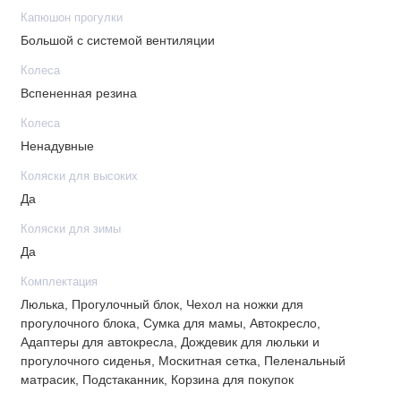
Капюшон прогулки
• Чехлы коляски выполнены из водоотталкивающей ткани
Большой с системой вентиляции
• В капюшонах блоков дополнительная секция вентиляции
на молнии
Колеса
• Тормоз не пачкающей обувь
Вспененная резина
• Регулировка подножки: Да
Колеса
• Регулировка капора прогулочного блока: 5 положений
Ненадувные
• Ручка бампера: Съемная
Коляски для высоких
Да
Шасси
Коляски для зимы
• Ширина шасси передних колес: 38 см
Да
• Ширина шасси задних колес: 58 см
Комплектация
• Тип колес: Вспененная резина
Люлька, Прогулочный блок, Чехол на ножки для
• Поворотные колеса спереди: Да
прогулочного блока, Сумка для мамы, Автокресло,
• Амортизация: Пружинная
Адаптеры для автокресла, Дождевик для люльки и
• Рама поместится в багажник любого автомобиля
прогулочного сиденья, Москитная сетка, Пеленальный
матрасик, Подстаканник, Корзина для покупок
• Легко входит в стандартный лифт