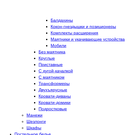
Балдахины
Кокон-гнездышки и позиционеры
Комплекты расширения
Маятники и укачивающие устройства
Мобили
Без маятника
Круглые
Приставные
С дугой-качалкой
С маятником
Трансформеры
Двухъярусные
Кровати-диваны
Кровати-домики
Подростковые
Манежи
Шезлонги
Шкафы
Постельное белье