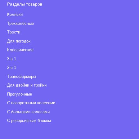
Разделы товаров
Коляски
Трехколёсные
Tрости
Для погодок
Классические
3 в 1
2 в 1
Tрансформеры
Для двойни и тройни
Прогулочные
С поворотными колесами
С большими колесами
С реверсивным блоком