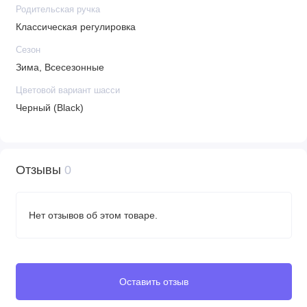
Родительская ручка
Вес товара без упаковки: 14,6 кг
Классическая регулировка
Габариты товара без упаковки: 85 x 58 x 120 см
Ширина колёсной базы: 58 см
Сезон
Диаметр передних колес: 25 см
Зима, Всесезонные
Диаметр задних колёс: 29 см
Цветовой вариант шасси
Размер спального места: 74 x 36 x 23 см
Черный (Black)
Вес люльки: 4,9 кг
Вес прогулочного блока: 5 кг
Вес шасси: 9,6 кг
Отзывы
0
Нет отзывов об этом товаре.
Оставить отзыв