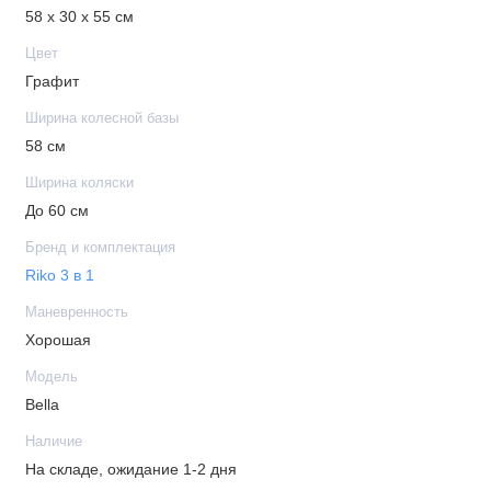
58 х 30 х 55 см
Фиксация передних колес: да
Тип колес: надувные
Цвет
Поворотные колеса: да
Графит
Корзина: тканевая
Ширина колесной базы
Материал чехла коляски: комбинированная
58 см
Материал изготовления: металл
Ширина коляски
До 60 см
В комплекте
Бренд и комплектация
Riko 3 в 1
Автокресло
Накидка на ножки
Маневренность
Сумка для мамы
Хорошая
Модель
Bella
Габариты
Наличие
Вес товара в упаковке: 23,6 кг
На складе, ожидание 1-2 дня
Габариты упаковки: 59 x 62 x 94 см