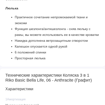
Люлька
Практичное сочетание непромокаемой ткани и
экокожи
Функция шезлонга/антишезлонга - сняв люльку с
рамы, вы можете использовать ее в качестве кроватки
Накидка дополнена ветрозащитным отворотом
Капюшон опускается одной рукой
6 положений спинки
Просторная люлька
Технические характеристики Коляска 3 в 1
Прогулочный блок
Riko Basic Bella Life, 06 - Anthracite (Графит)
Благодаря потайным молниям, прогулка становится
Характеристики
полностью непродуваемой
Большое вентиляционное окошко в изголовье
1Амортизация
капюшона