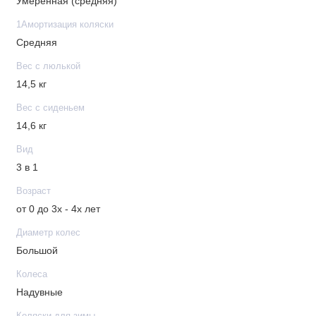
Умеренная (средняя)
Просторное спальное место
1Амортизация коляски
Устанавливается лицом к маме/лицом к миру
Средняя
Подъем/опускание спинки удобно регулируется
ремешком
Вес с люлькой
Регулируемая подножка
14,5 кг
Дополнительный матрасик
Вес с сиденьем
Теплая накидка на ножки
14,6 кг
Съемный бампер - для удобной посадки малыша
Вид
3 в 1
Шасси
Возраст
от 0 до 3х - 4х лет
Дополнительная регулируемая амортизация на раме
Вентиляционное/смотровое окошко в капюшонах
Диаметр колес
Компактно складывается вместе с прогулочным
Большой
блоком
Колеса
“Умные” колеса, которые сами находят нужное
Надувные
положение