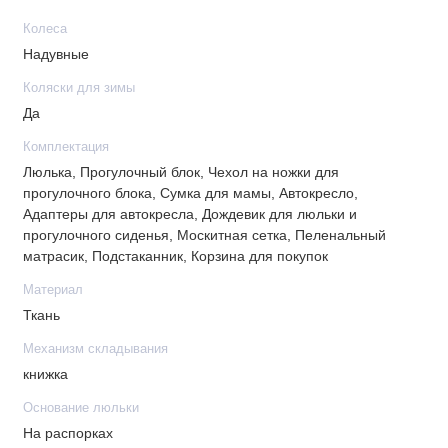
Регулируемая подножка: да
Колеса
Ручка переноска спального блока: да
Надувные
Положение спинки сидения для сна: да
Перестановка положения блока (по ходу движения /
Коляски для зимы
против хода): да
Да
Ветровик на накидке: да
Комплектация
Вид тормоза: ножной
Люлька, Прогулочный блок, Чехол на ножки для
Амортизация колес: коленчатая амортизация 2-х
прогулочного блока, Сумка для мамы, Автокресло,
колёс
Адаптеры для автокресла, Дождевик для люльки и
прогулочного сиденья, Москитная сетка, Пеленальный
Фиксация передних колес: да
матрасик, Подстаканник, Корзина для покупок
Тип колес: надувные
Поворотные колеса: да
Материал
Корзина: тканевая
Ткань
Механизм складывания
книжка
В комплекте
Основание люльки
Автокресло
На распорках