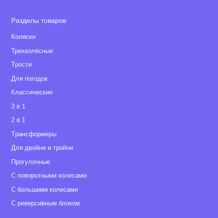
Разделы товаров
Коляски
Трехколёсные
Tрости
Для погодок
Классические
3 в 1
2 в 1
Tрансформеры
Для двойни и тройни
Прогулочные
С поворотными колесами
С большими колесами
С реверсивным блоком