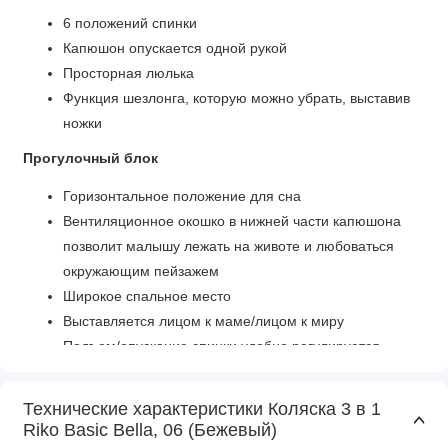
6 положений спинки
Капюшон опускается одной рукой
Просторная люлька
Функция шезлонга, которую можно убрать, выставив
ножки
Прогулочный блок
Горизонтальное положение для сна
Вентиляционное окошко в нижней части капюшона
позволит малышу лежать на животе и любоваться
окружающим пейзажем
Широкое спальное место
Выставляется лицом к маме/лицом к миру
Подъем/опускание спинки удобно регулируется
ремешком
Дополнительный матрасик
Технические характеристики Коляска 3 в 1
Регулируемая подножка
Riko Basic Bella, 06 (Бежевый)