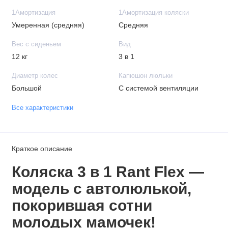
1Амортизация
1Амортизация коляски
Умеренная (средняя)
Средняя
Вес с сиденьем
Вид
12 кг
3 в 1
Диаметр колес
Капюшон люльки
Большой
С системой вентиляции
Все характеристики
Краткое описание
Коляска 3 в 1 Rant Flex —
модель
с автолюлькой
,
покорившая сотни
молодых мамочек!