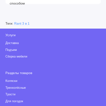
Теги:
Rant 3 в 1
Услуги
Доставка
Подъем
Сборка мебели
Разделы товаров
Коляски
Трехколёсные
Tрости
Для погодок