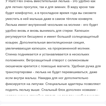
У Rant Flex очень вместительная люлька - это удобно как
для летних прогулок, так и для зимних. В жару крохе там
будет комфортно, а в прохладное время года вы сможете
уместить в ней малыша даже в самом тёплом конверте.
Люлька имеет внутренний чехольчик на молнии - его будет
удобно вновь и вновь вынимать для стирки. Капюшон
регулируется бесшумно и имеет большой солнцезащитный
козырек. Дополнительная вентиляционная секция,
увеличивающая капюшон, на прорезиненной молнии.
Спинка поднимается и устанавливается в нескольких
положениях. Ветрозащитный отворот с силиконовым
окошечком крепится с помощью магнита. Удобная ручка для
транспортировки - люлька не будет перевешиваться, даже
если внутри малыш. Накидка для ног дополнительно
фиксируется на липучки. Специальные адаптеры позволяют
поднять люльку выше. Спальный блок дополнен ножками -
коляску можно спокойно ставить на пол при необходимости.
Прогулочный блок