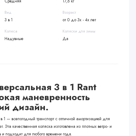
Средняя
17,6 кг
Вид
Возраст
3 в 1
от 0 до 3х - 4х лет
Колеса
Коляски для зимы
Надувные
Да
версальная 3 в 1 Rant
окая маневренность
ий дизайн
.
 в 1 — всепогодный транспорт с отличной амортизацией для
. Эта качественная коляска изготовлена ​​из плотных ветро- и
 и подходит для любого времени года.