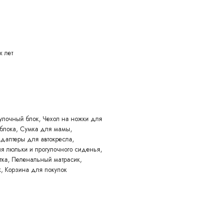
х лет
то удобно для хранения; полное закрытие крохи от непогоды
качать или, выдвинув ножки, зафиксировать
улочный блок, Чехол на ножки для
 блока, Сумка для мамы,
Адаптеры для автокресла,
 люльки и прогулочного сиденья,
тка, Пеленальный матрасик,
, Корзина для покупок