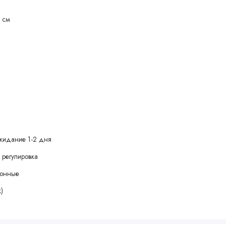
0 см
рогулками в любую погоду
жидание 1-2 дня
 регулировка
зонные
)