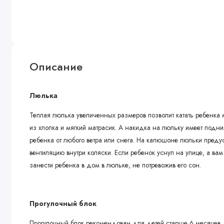
Описание
Люлька
Теплая люлька увеличенных размеров позволит катать ребенка 
из хлопка и мягкий матрасик. А накидка на люльку имеет подн
ребенка от любого ветра или снега. На капюшоне люльки преду
вентиляцию внутри коляски. Если ребенок уснул на улице, а ва
занести ребенка в дом в люльке, не потревожив его сон.
Прогулочный блок
Прогулочный блок рекомендован для детей старше 6 месяцев. 