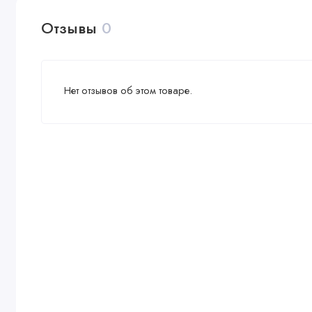
Ширина колёсной базы: 58 см
Диаметр передних колес: 24 см
Отзывы
0
Диаметр задних колёс: 30 см
Высота от пола до ручки: 120 см
Нет отзывов об этом товаре.
В комплекте
Автокресло
Накидка на ножки
Сумка для мамы