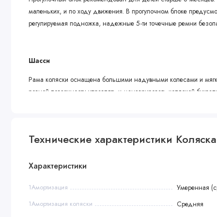
маленьких, и по ходу движения. В прогулочном блоке предусмо
регулируемая подножка, надежные 5-ти точечные ремни безопа
Шасси
Рама коляски оснащена большими надувными колесами и мягко
ровной поверхности управлять и маневрировать коляской буква
легко зафиксировать в положение только прямо и ваша коляска
Технические характеристики Коляска
Автокресло
В комплект 3 в 1 входит качественное удобное автокресло- пер
Характеристики
возраста перевозить ребенка в машине безопасно и правильно
поверхности как шезлонг или качалку (за счет закругленного дн
1Амортизация
Умеренная (с
тревожа ребенка.
1Амортизация коляски
Средняя