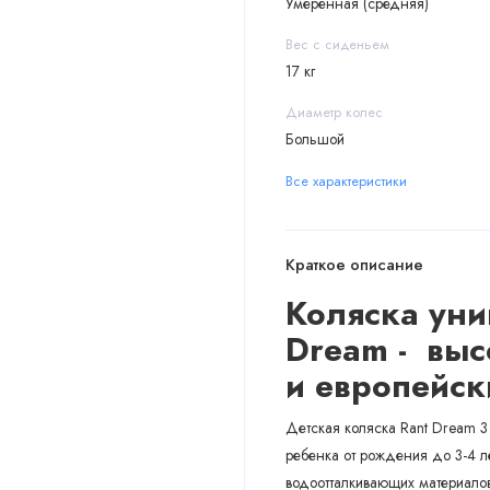
Умеренная (средняя)
Вес с сиденьем
17 кг
Диаметр колес
Большой
Все характеристики
Краткое описание
Коляска уни
Dream - выс
и
европейск
Детская коляска Rant Dream 3
ребенка от рождения до 3-4 лет
водоотталкивающих материалов