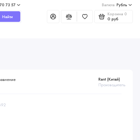
970 73 57
Валюта
Рубль
Корзина
0
Найти
0 руб
Rant (Китай)
равнение
Производитель
5892