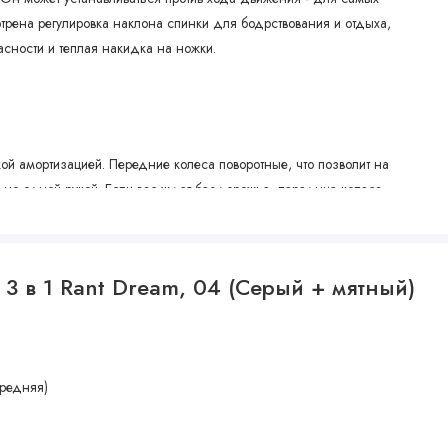
трена регулировка наклона спинки для бодрствования и отдыха,
сности и теплая накидка на ножки.
й амортизацией. Передние колеса поворотные, что позволит на
льно одной рукой. Если вас ждет бездорожье, передние колеса
 превратится в настоящий внедорожник.
 3 в 1 Rant Dream, 04 (Серый + мятный)
еноска для ребенка с рождения до 13 кг. Оно поможет с раннего
. Вне машины кресло можно использовать как переноску, на ровной
а) или установить на раму коляски и продолжить прогулку не
редняя)