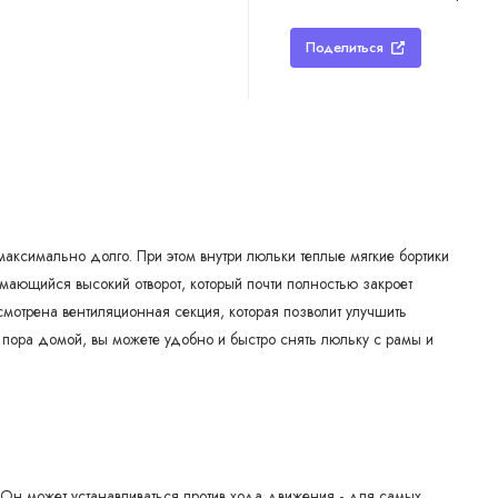
Поделиться
максимально долго. При этом внутри люльки теплые мягкие бортики
имающийся высокий отворот, который почти полностью закроет
смотрена вентиляционная секция, которая позволит улучшить
м пора домой, вы можете удобно и быстро снять люльку с рамы и
Он может устанавливаться против хода движения - для самых