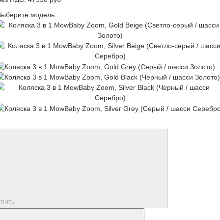
Выберите модель:
упить