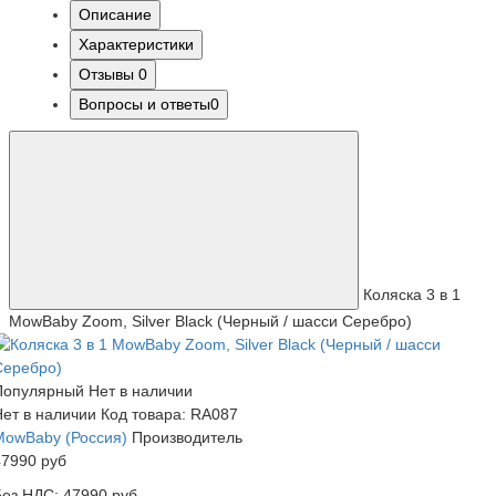
Описание
Характеристики
Отзывы
0
Вопросы и ответы
0
Коляска 3 в 1
MowBaby Zoom, Silver Black (Черный / шасси Серебро)
Популярный
Нет в наличии
Нет в наличии
Код товара: RA087
MowBaby (Россия)
Производитель
47990 руб
Без НДС: 47990 руб