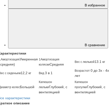
В избранное
В сравнение
Характеристики
Умеренная
1Амортизация
1Амортизация
13.1 кг
Вес с люлькой
(средняя)
Средняя
коляски
от 0 до 3х - 4х
Возраст
12,2 кг
3 в 1
Вес с сиденьем
Вид
лет
Капюшон
Капюшон
Большой
Глубокий, с
Глубокий, с
Диаметр колес
люльки
прогулки
вентиляцией
вентиляцией
Все характеристики
Краткое описание