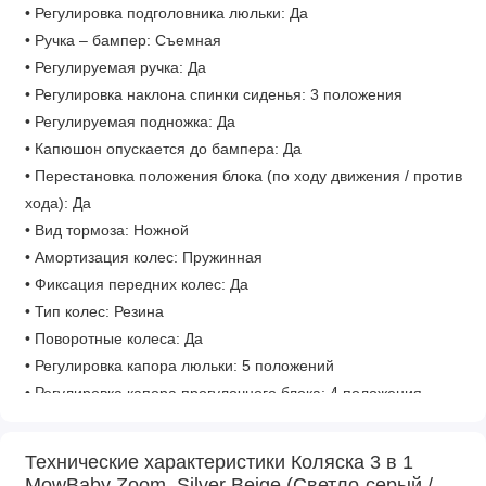
• Регулировка подголовника люльки: Да
• Ручка – бампер: Съемная
• Регулируемая ручка: Да
• Регулировка наклона спинки сиденья: 3 положения
• Регулируемая подножка: Да
• Капюшон опускается до бампера: Да
• Перестановка положения блока (по ходу движения / против
хода): Да
• Вид тормоза: Ножной
• Амортизация колес: Пружинная
• Фиксация передних колес: Да
• Тип колес: Резина
• Поворотные колеса: Да
• Регулировка капора люльки: 5 положений
• Регулировка капора прогулочного блока: 4 положения
• Материал чехла коляски: Ткань
• Материал корзины: Ткань
Технические характеристики Коляска 3 в 1
• Материал изготовления: Алюминий
MowBaby Zoom, Silver Beige (Светло-серый /