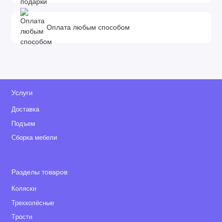
и маневренность
Оплата любым способом
• Передние колеса легко фиксируются как во внутрь, так и
наружу
• Шасси складывается вместе с прогулочным блоком,
установленном в направлении к миру» одной рукой «one-
hand-fold system»
Услуги
• Телескопическая ручка с мягким захватом легко
Доставка
адаптируется под рост любого родителя, так как имеет
Подъем
регулировку в 5-ти фиксируемых положениях
Сборка мебели
• Коляска оборудована надежным стояночным тормозом,
который при необходимости мгновенно блокирует коляску.
Разделы товаров
• Большая закрытая багажная корзина вместит в себя все
Коляски
необходимое для вас и ребенка на прогулке.
Трехколёсные
• Размеры коляски в сложенном виде настолько компактны,
Tрости