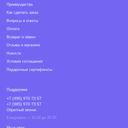
помощи адаптеров (адаптеры входят в комплект)
Преимущества
• Материал матрасика: 65% хлопок, 35% полиуретан
Как сделать заказ
Вопросы и ответы
• Материал внешней обивки: 100% полиэстер
Оплата
• Особенности материалов: антибактериально, внешние
Возврат и обмен
ткани водоотталкивающие с защитой УФ 50+
Отзывы о магазине
Комплектация
Новости
Условия соглашения
• Шасси
Подарочные сертификаты
• Люлька
• Прогулочный блок
Поддержка
• Автокресло
+7 (495) 970 73 57
+7 (985) 970 73 57
• Адаптеры для автолюльки
Обратный звонок
• Сервисная книжка
Ежедневно, с 10.00 до 20.00
Мы в сети