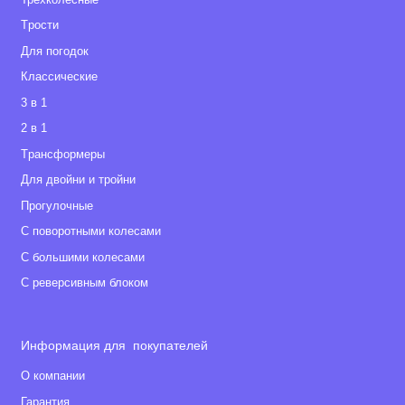
• Дождевик
Tрости
• Москитная сетка
• Держатель для бутылочки
Для погодок
Классические
Габариты
3 в 1
• Размеры рамы: 107х110х60 см
2 в 1
• Размеры рамы в сложенном виде: 80х42х60 см
Tрансформеры
• Размеры люльки: 90х62х42 см
Для двойни и тройни
• Размеры прогулочного блока: 92х62х44 см
Прогулочные
• Вес рамы: 9 кг
• Вес люльки: 3,8 кг
С поворотными колесами
• Вес прогулочного блока: 4,8 кг
С большими колесами
С реверсивным блоком
Информация для покупателей
О компании
Гарантия