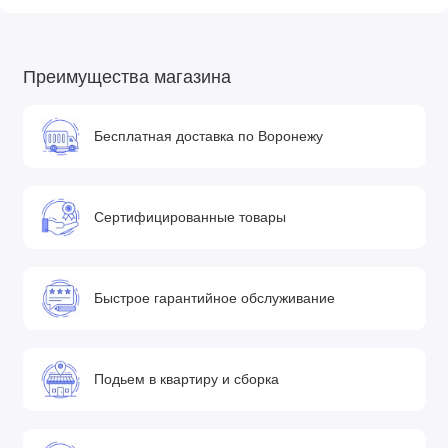
• Защитный бампер съемный, регулируется по высоте,
обтянут эко-кожей
• Регулируемая подножка обтянута эко-кожей, чтобы легко
Преимущества магазина
чистить
• 4-позиционное регулирование спинки, от полностью
Бесплатная доставка по Воронежу
лежачего до сидячего положения
• Вентиляционная вставка в капюшоне прогулочного блока
Шасси и колеса:
Сертифицированные товары
• Быстрая система установки люльки на шасси благодаря
системе Max-Click
• Система антишок на передних колесах
Быстрое гарантийное обслуживание
• Легкая алюминиевая конструкция, оснащенная
амортизацией, сглаживает неровности рельефа во время
езды
Подьем в квартиру и сборка
• Простой, интуитивно понятный механизм складывания /
раскладывания коляски
• Легкий и быстрый способ крепления модулей на раме