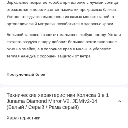
Зеркальное покрытие короба при встрече с лучами солнца
отражается и переливается тысячами прекрасных бликов.
Уютное гнездышко выполнено из самых мягких тканей, а
ортопедический матрасик позаботится о здоровье крохи.
Большой капюшон защитит малыша в любую погоду. Уюта и
свежего воздуха в жару добавит большое вентиляционное
окно на змейке, а в холодное время малыша убережёт
тёплая накидка с хорошей защитой от ветра.
Прогулочный блок
Под быстро растущих малышей легко подстроится вашей
коляске Юнама Диамонд Миррор 3 в 1. Как только малышу
Технические характеристики Коляска 3 в 1
исполнится 6 месяцев, вы сможете пересадить его в
Junama Diamond Mirror V2, JDMIv2-04
(Белый / Серый / Рама серый)
комфортный прогулочный блок.
Характеристики
Широкое посадочное место вместит в себя любого
карапуза. О непревзойдённой безопасности заботятся