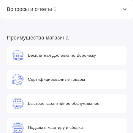
Вопросы и ответы
0
• Для детей от рождения до 13 кг
• Установка в автомобиле с помощью штатных
автомобильных ремней (База ISOFIX не поставляется)
• Солнцезащитный капюшон
Преимущества магазина
• Удобная ручка для переноски
• Накидка на ножки
Бесплатная доставка по Воронежу
• Установка: против движения
• Ремни безопасности: 5-точечные
Сертифицированные товары
Комплектация
• Алюминиевые шасси c колесами
• Люлька выполнена из пластика (короб), экокожи и
Быстрое гарантийное обслуживание
бархатной ткани
• Прогулочный блок выполнен из экокожи и бархатной ткани
• Сумка с пеленальным матрасиком
Подьем в квартиру и сборка
• Чехол на ножки