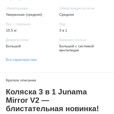
1Амортизация
1Амортизация коляски
Умеренная (средняя)
Средняя
Вес с сиденьем
Вид
10,5 кг
3 в 1
Диаметр колес
Капюшон люльки
Большой
Большой с системой
вентиляции
Все характеристики
Краткое описание
Коляска 3 в 1 Junama
Mirror V2 —
блистательная новинка!