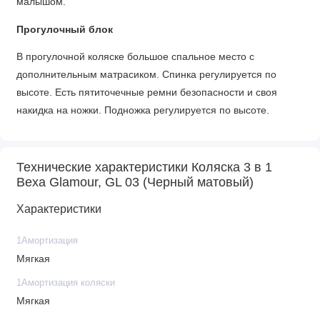
малышом.
Прогулочный блок
В прогулочной коляске большое спальное место с
дополнительным матрасиком. Спинка регулируется по
высоте. Есть пятиточечные ремни безопасности и своя
накидка на ножки. Подножка регулируется по высоте.
Шасси
Рама легкая, алюминиевая, черного цвета с золотыми
Технические характеристики Коляска 3 в 1
Bexa Glamour, GL 03 (Черный матовый)
элементами, она легко складывается до компактных
размеров. Есть защита от случайного складывания-
Характеристики
раскладывания.
1Амортизация
Передние колеса вращаются на 360 градусов либо
Мягкая
блокируются для строго прямого движения. На передних
колесах также стоит система «антишок».
1Амортизация коляски
Мягкая
Ручка подстраивается по высоте под взрослого. Оба