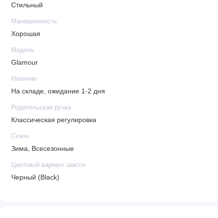
*Важная информация!
Стильный
Производитель оставляет за собой право без
Маневренность
предварительного уведомления покупателя вносить
Хорошая
изменения в конструкцию, комплектацию или технологию
Модель
изготовления изделия с целью улучшения его свойств.
Glamour
Наличие
На складе, ожидание 1-2 дня
Родительская ручка
Классическая регулировка
Сезон
Зима, Всесезонные
Цветовой вариант шасси
Черный (Black)