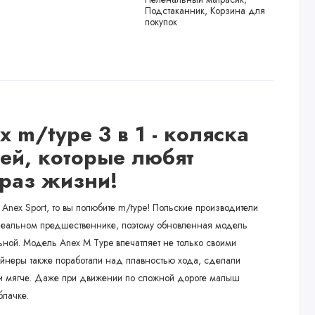
Подстаканник, Корзина для
покупок
ex m/type
3 в 1
- коляска
ей, которые любят
раз жизни!
Anex Sport, то вы полюбите m/type! Польские производители
идеальном предшественнике, поэтому обновленная модель
ной. Модель Anex M Type впечатляет не только своими
неры также поработали над плавностью хода, сделали
и мягче. Даже при движении по сложной дороге малыш
блачке.