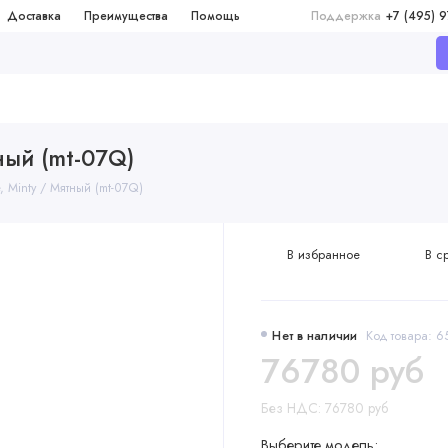
Доставка
Преимущества
Помощь
Поддержка
+7 (495) 
ный (mt-07Q)
, Minty / Мятный (mt-07Q)
В избранное
В с
Нет в наличии
Код товара: 6
76780 руб
Без НДС: 76780 руб
Выберите модель: