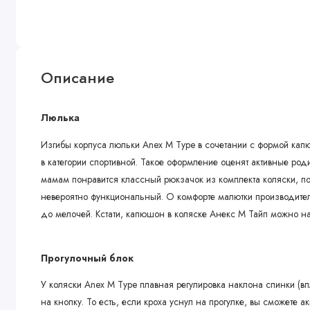
Описание
Люлька
Изгибы корпуса люльки Anex M Type в сочетании с формой ка
в категории спортивной. Такое оформление оценят активные роди
мамам понравится классный рюкзачок из комплекта коляски, по
невероятно функциональный. О комфорте малютки производител
до мелочей. Кстати, капюшон в коляске Анекс М Тайп можно на
Прогулочный блок
У коляски Anex M Type плавная регулировка наклона спинки (в
на кнопку. То есть, если кроха уснул на прогулке, вы сможете