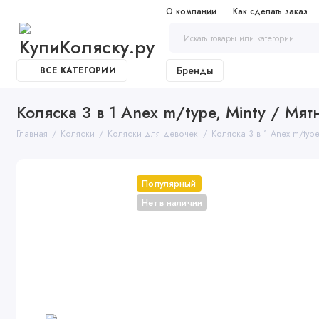
О компании
Как сделать заказ
Бренды
ВСЕ КАТЕГОРИИ
Коляска 3 в 1 Anex m/type, Minty / Мят
Главная
Коляски
Коляски для девочек
Коляска 3 в 1 Anex m/type
Популярный
Нет в наличии