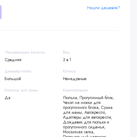
Нашли дешевле?
1Амортизация коляски
Вид
Средняя
3 в 1
Диаметр колес
Колеса
Большой
Ненадувные
Коляски для зимы
Комплектация
Да
Люлька, Прогулочный блок,
Чехол на ножки для
прогулочного блока, Сумка
для мамы, Автокресло,
Адаптеры для автокресла,
Дождевик для люльки и
прогулочного сиденья,
Москитная сетка,
Пеленальный матрасик,