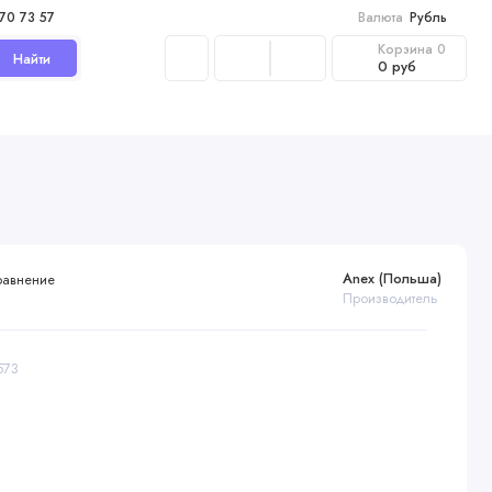
970 73 57
Валюта
Рубль
Корзина
0
Найти
0 руб
Anex (Польша)
равнение
Производитель
573