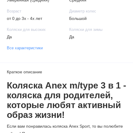
Умеренная (средняя)
Средняя
Возраст
Диаметр колес
от 0 до 3х - 4х лет
Большой
Коляски для высоких
Коляски для зимы
Да
Да
Все характеристики
Краткое описание
Коляска Anex m/type
3 в 1
-
коляска для родителей,
которые любят активный
образ жизни!
Если вам понравилась коляска Anex Sport, то вы полюбите