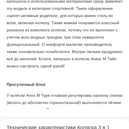
капюшона и использованными материалами сразу заявляют
эту модель в категории спортивной. Такое оформление
оценят активные родители, для которых важен стиль во
всём, включая коляску. Также мамам понравится классный
рюкзачок из комплекта коляски, потому что он выполнен с
учётом всех модных трендов, при этом невероятно
функциональный. О комфорте малютки производитель
также основательно позаботился. Внутри люльки продумано
всё до мелочей. Кстати, капюшон в коляске Анекс М Тайп
можно настроить одной рукой!
Прогулочный блок
У коляски Anex M Type плавная регулировка наклона спинки
(вплоть до абсолютно горизонтальной) выполняется лёгким
нажатием на кнопку. То есть, если кроха уснул на прогулке,
вы сможете аккуратно перевести кресло в нужный режим.
Капюшон здесь тоже можно настроить одной рукой.
Технические характеристики Коляска 3 в 1