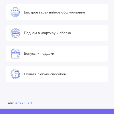
• Регулируемая двойная система амортизации: на раме и
колесах с двухпозиционной регулировкой жесткости
Быстрое гарантийное обслуживание
смягчает тряску на неровных участках дороги.
• Высота ручки регулируется в соответствии с ростом
родителей.
Подьем в квартиру и сборка
• Предусмотрена большая корзина для продуктов закрытого
типа, что обеспечит полную конфиденциальность Ваших
вещей.
Бонусы и подарки
• Встроенная ручка для переноски или перевозки рамы.
Комплектация
• Компактные алюминиевые шасси
Оплата любым способом
• Ненадувные колеса
• Багажная корзина на шасси
• Люлька с кокосовым матрасиком
• Прогулочный блок с накидкой
Теги:
Anex 3 в 1
• Автокресло группы 0+
• Сумка-рюкзачок для мамы