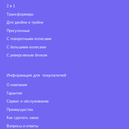
• Вентиляция: двойная в передней части люльки и
2 в 1
капюшоне
Tрансформеры
• Матрас: с поролоном, который способствует идеально
Для двойни и тройни
жесткой поверхности для новорожденного
Прогулочные
С поворотными колесами
• Материал: полиэстер
С большими колесами
• Подножка: регулируется угол наклона подножки
С реверсивным блоком
• Бампер: съемный, регулируемый
• Внутренние ремни: 5-ти точечные ремни безопасности
Информация для покупателей
О компании
Комплектация
Гарантия
Сервис и обслуживание
• Рама
Преимущества
• Люлька (с чехлом на ножки)
Как сделать заказ
• Прогулочный блок
Вопросы и ответы