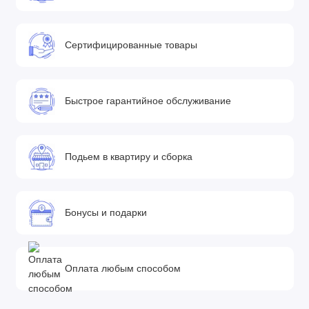
• Вращающиеся на 360-градусов передние колеса
обеспечивают маневренность коляски, комфортную езду,
Сертифицированные товары
позволяя преодолевать препятствия на дороге
• Фиксация передних колес без усилий: нужно повернуть
круговой фиксатор вправо или влево
Быстрое гарантийное обслуживание
• Крепление колес одним нажатием, одним кликом
• Безвоздушная колесная система — колеса состоят из
Подьем в квартиру и сборка
материала EVA поэтому они износостойкие и эластичные
• Тормозная система Comfy Stop включается и выключается
простым нажатием на педаль, позволяя не пачкать обувь.
Бонусы и подарки
Благодаря надежным тормозам ваша коляска не сдвинется
с места
Оплата любым способом
• В коляске предусмотрена закрытая система задних
амортизаторов и тормозов, которая защищает от таких
внешних факторов как грязь, вода, пыль