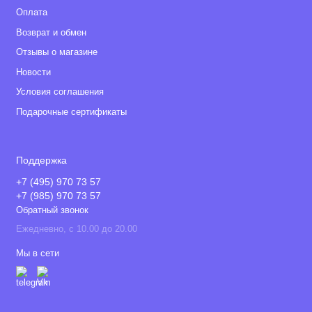
Оплата
• Автокресло
Возврат и обмен
• Москитная сетка
Отзывы о магазине
• Дождевик
Новости
Условия соглашения
• Корзина для покупок
Подарочные сертификаты
• 4 EVA колеса (EVA - легкий материал, используется
множеством производителей детских колясок, а также
производителями спортивной обуви)
Поддержка
+7 (495) 970 73 57
+7 (985) 970 73 57
Обратный звонок
Габариты
Ежедневно, с 10.00 до 20.00
• Размеры коляски в разложенном виде (с люлькой): 95 x 59
Мы в сети
x 111 см
• Размеры рамы в сложенном виде (с прогулочным блоком):
62 х 59 х 32 см