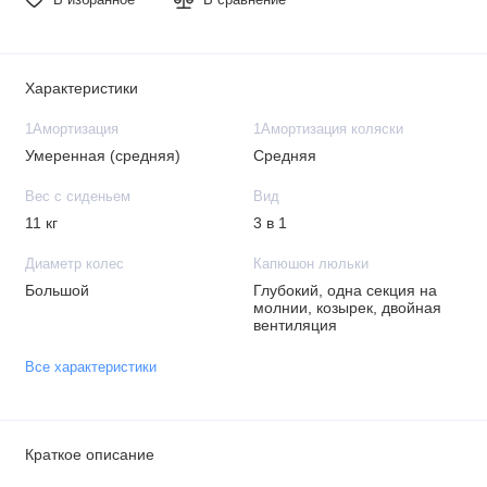
Характеристики
1Амортизация
1Амортизация коляски
Умеренная (средняя)
Средняя
Вес с сиденьем
Вид
11 кг
3 в 1
Диаметр колес
Капюшон люльки
Большой
Глубокий, одна секция на
молнии, козырек, двойная
вентиляция
Все характеристики
Краткое описание