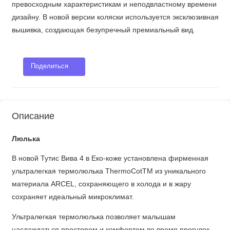
превосходным характеристикам и неподвластному времени
дизайну. В новой версии коляски используется эксклюзивная
вышивка, создающая безупречный премиальный вид.
Поделиться
Описание
Люлька
В новой Тутис Вива 4 в Eко-коже установлена фирменная
ультралегкая термолюлька ThermoCotTM из уникального
материала ARCEL, сохраняющего в холода и в жару
сохраняет идеальный микроклимат.
Ультралегкая термолюлька позволяет малышам
наслаждаться простором и комфортом во время прогулок.