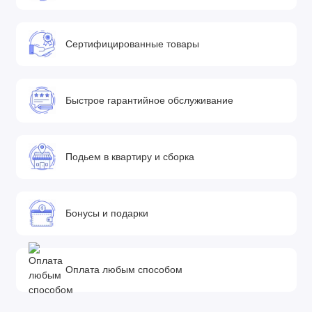
• Безопасное шасси. Отсутствие зазоров в точках изгиба
• Тормозная система One-click™
• Фиксируемые передние колеса
Сертифицированные товары
• Алюминиевое шасси
• Шасси в двух расцветках Black и Antracite Grey
Колеса All-Road Technology
Быстрое гарантийное обслуживание
• Изготовлены из первоклассного нейлона и усиленные
стекловолокном, колеса стали значительно более устойчивы
Подьем в квартиру и сборка
к царапинам и деформации
• Особая текстура шин делает их более прочными
• Самосвязывающаяся втулка передних колес более
долговечна, потому что защищает от коррозии
Бонусы и подарки
• Специальная технология шин из полиуретана с
рельефной линией распределяет вес, делая прогулку более
плавной и адаптивной
Оплата любым способом
• Широкие низкопрофильные шины обеспечивают легкое
прохождение независимо от рельефа местности