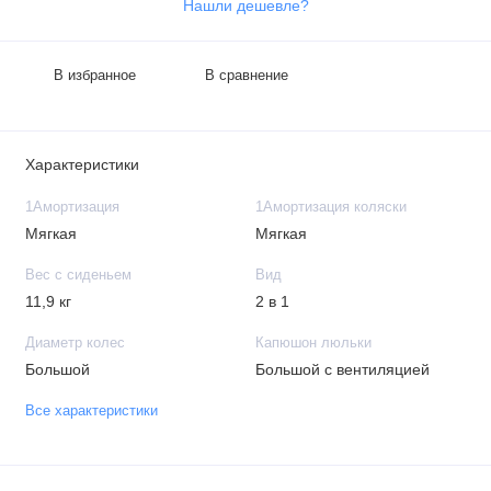
Нашли дешевле?
В избранное
В сравнение
Характеристики
1Амортизация
1Амортизация коляски
Мягкая
Мягкая
Вес с сиденьем
Вид
11,9 кг
2 в 1
Диаметр колес
Капюшон люльки
Большой
Большой с вентиляцией
Все характеристики