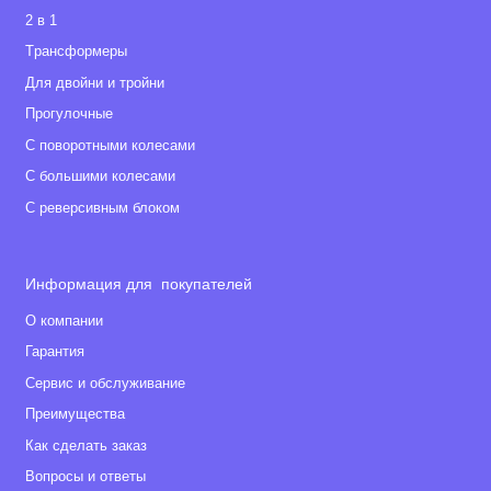
2 в 1
Габариты
Tрансформеры
• Внутренние размеры люльки: 84×38 см
Для двойни и тройни
• Вес люльки: 3,2 кг
Прогулочные
• Внутренние размеры прогулочного блока: 96×40 см
С поворотными колесами
• Вес прогулочного блока: 4 кг
С большими колесами
• Вес шасси + колеса: 7,9 кг
• Вес коляски с люлькой: 11,1 кг
С реверсивным блоком
• Вес коляски с прогулочным блоком: 11,9 кг
• Размер коляски в сложенном виде: 75x59x36 см
Информация для покупателей
О компании
Гарантия
Сервис и обслуживание
Преимущества
Как сделать заказ
Вопросы и ответы