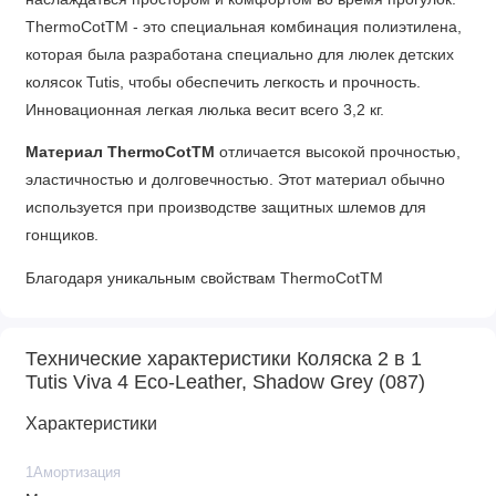
ThermoCotTM - это специальная комбинация полиэтилена,
которая была разработана специально для люлек детских
колясок Tutis, чтобы обеспечить легкость и прочность.
Инновационная легкая люлька весит всего 3,2 кг.
Материал ThermoCotTM
отличается высокой прочностью,
эластичностью и долговечностью. Этот материал обычно
используется при производстве защитных шлемов для
гонщиков.
Благодаря уникальным свойствам ThermoCotTM
термостойкость этой люльки в 65,6 раза выше, чем у
стандартной пластиковой люльки, что гарантирует комфорт
Технические характеристики Коляска 2 в 1
ребенку как в холодную, так и в жаркую погоду.
Tutis Viva 4 Eco-Leather, Shadow Grey (087)
Глубокий капюшон легко защитит вашего ребёнка от
Характеристики
назойливых солнечных лучей или непогоды. Материал
капора легко выдержит любые капризы природы, так как
1Амортизация
устойчив к ветру, снегу и дождю. А во время прогулок в