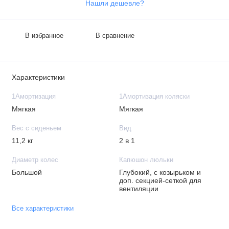
Нашли дешевле?
В избранное
В сравнение
Характеристики
1Амортизация
1Амортизация коляски
Мягкая
Мягкая
Вес с сиденьем
Вид
11,2 кг
2 в 1
Диаметр колес
Капюшон люльки
Большой
Глубокий, с козырьком и
доп. секцией-сеткой для
вентиляции
Все характеристики