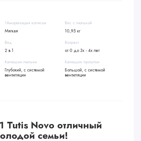
1Амортизация коляски
Вес с люлькой
Мягкая
10,95 кг
Вид
Возраст
2 в 1
от 0 до 3х - 4х лет
Капюшон люльки
Капюшон прогулки
Глубокий, с системой
Большой, с системой
вентиляции
вентиляции
1 Tutis Novo отличный
олодой семьи!