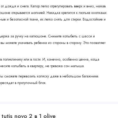
т дождя и снега. Капор легко отрегулировать вверх и вниз, нажав
юшоне открывается молнией. Накидка крепится к люльке кнопками.
ые и безопасной ткани, их легко снять для стирки. Водостойкие и
 держа за ручку на капюшоне. Снимите колыбель с шасси и
вы можете укачивать ребенка из стороны в сторону. Это позволяет
 поликлинику или в гости. И, конечно, особенно ценна, когда
несите колыбель в квартиру, не тревожа сон малыша.
 Вы сможете перевозить коляску даже в небольшом багажнике.
ересядет в прогулочный блок.
 как по ходу движения, так и лицом к маме. Обычно до года
ать кроху.
utis novo 2 в 1 olive