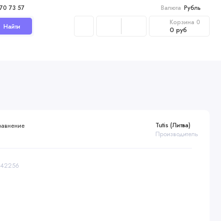
970 73 57
Валюта
Рубль
Корзина
0
Найти
0 руб
Tutis (Литва)
равнение
Производитель
1142256