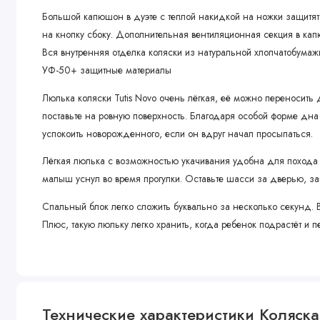
Большой капюшон в дуэте с теплой накидкой на ножки защитят о
на кнопку сбоку. Дополнительная вентиляционная секция в кап
Вся внутренняя отделка коляски из натуральной хлопчатобумажн
УФ-50+ защитные материалы
Люлька коляски Tutis Novo очень лёгкая, её можно переносить
поставьте на ровную поверхность. Благодаря особой форме дна 
успокоить новорожденного, если он вдруг начал просыпаться.
Лёгкая люлька с возможностью укачивания удобна для похода в
малыш уснул во время прогулки. Оставьте шасси за дверью, за
Спальный блок легко сложить буквально за несколько секунд.
Плюс, такую люльку легко хранить, когда ребенок подрастёт и п
Прогулочный блок
Прогулочный блок детской коляски Tutis Novo можно установить
малыша катают спиной вперед. Так родителям легче контролиров
Технические характеристики Коляска t