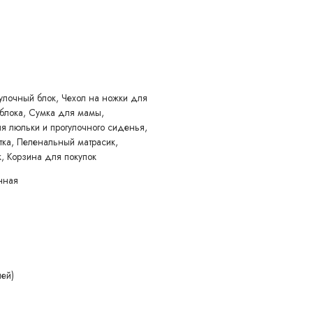
участках, например, при езде по песку или снегу, их можно
ая система ONE-CLICK ™
е. Tutis Novo быстро и компактно складывается даже с
улочный блок, Чехол на ножки для
по бокам и потяните их наверх. Коляска сложится и займет совсем
 блока, Сумка для мамы,
 люльки и прогулочного сиденья,
тка, Пеленальный матрасик,
, Корзина для покупок
нная
цией
ией)