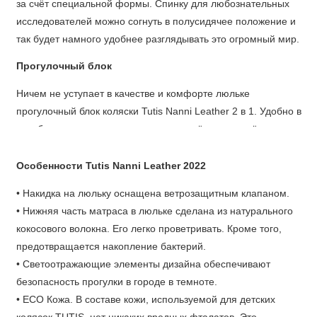
за счёт специальной формы. Спинку для любознательных
исследователей можно согнуть в полусидячее положение и
так будет намного удобнее разглядывать это огромный мир.
Прогулочный блок
Ничем не уступает в качестве и комфорте люльке
прогулочный блок коляски Tutis Nanni Leather 2 в 1. Удобно в
нем будет малышам от полугода до трёх лет за счёт его
легкой установки как лицом к маме, так и лицом к дороге. От
палящего солнца и холодного ветра защитит большой
Особенности Tutis Nanni Leather 2022
капюшон с москитной сеточкой и обзорным окном.
• Накидка на люльку оснащена ветрозащитным клапаном.
Маленького егозу от падения сберегут надежные
• Нижняя часть матраса в люльке сделана из натурального
пятиточечные ремни безопасности, а матрасик из
кокосового волокна. Его легко проветривать. Кроме того,
натуральных тканей сделает поездку приятной. Спинка
предотвращается накопление бактерий.
регулируется до лежачего положения, и в прогулочном
• Светоотражающие элементы дизайна обеспечивают
блоке можно комфортно спать. А регулируемую подножку из
безопасность прогулки в городе в темноте.
силикона легко отмыть от загрязнений.
• ECO Кожа. В составе кожи, используемой для детских
Шасси