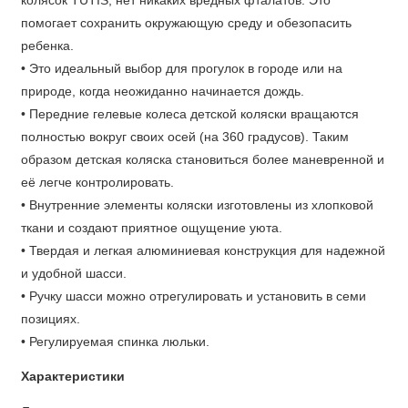
колясок TUTIS, нет никаких вредных фталатов. Это
помогает сохранить окружающую среду и обезопасить
На любой дороге и в любой местности вы легко сможете
ребенка.
проехать в коляске Тутис Нани Экокожа 2 в 1 за счёт легкого
• Это идеальный выбор для прогулок в городе или на
и надежного шасси из алюминия. Гелевые колёса
природе, когда неожиданно начинается дождь.
достаточно широкие, а большие задние колёса делают
• Передние гелевые колеса детской коляски вращаются
коляску особенно проходимой. Мягкая амортизация на
полностью вокруг своих осей (на 360 градусов). Таким
колёсах для самых комфортных прогулок! А о безопасности
образом детская коляска становиться более маневренной и
позаботится удобный ножной тормоз. Шасси легко
её легче контролировать.
складывается и не занимает много места. Вы сможете
• Внутренние элементы коляски изготовлены из хлопковой
компактно хранить вашу коляску где захотите.
ткани и создают приятное ощущение уюта.
Эргономичная ручка выполненная из приятной экокожи и
• Твердая и легкая алюминиевая конструкция для надежной
легко регулируется по высоте. А для личного комфорта в
и удобной шасси.
комплектации предусмотрена вместительный стильный
• Ручку шасси можно отрегулировать и установить в семи
рюкзак, подстаканник для ваших напитков и большая сумка
позициях.
для покупок.
• Регулируемая спинка люльки.
Характеристики