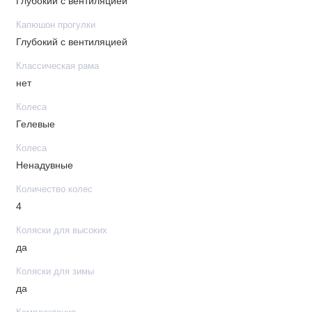
Глубокий с вентиляцией
Капюшон прогулки
Глубокий с вентиляцией
Классическая рама
нет
Колеса
Гелевые
Колеса
Ненадувные
Количество колес
4
Коляски для высоких
да
Коляски для зимы
да