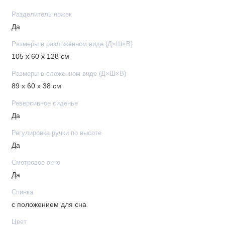
Разделитель ножек
Да
Размеры в разложенном виде (Д×Ш×В)
105 х 60 х 128 см
Размеры в сложенном виде (Д×Ш×В)
89 x 60 x 38 см
Реверсивное сиденье
Да
Регулировка ручки по высоте
Да
Смотровое окно
Да
Спинка
с положением для сна
Цвет