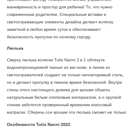
маневренность и простор для ребенка! То, что нужно
современным родителям. Специальные вставки и
светоотражающие элементы дизайна делают коляску
заметной в любое время суток и обеспечивают
безопасность прогулок по ночному городу.
Люлька
Сверху люлька коляски Tutis Nanni 2 в 1 обтянута
водонепроницаемой тканью из эко-кожи, а линии из
светоотражателей создают не только неповторимый стиль,
но и делают прогулку в темное время безопасной. Внутри
стены этого настоящего домика для крошки обшиты
натуральным белым хлопковым материалом, а о хрупкой
спинке заботится проверенный временем кокосовый
матрасик. Сберечь сон крошки эта люлька сможет не только
на прогулке, но и дома - ее так же используйте как колыбель
Особенности Tutis Nanni 2022
за счёт специальной формы. Спинку для любознательных