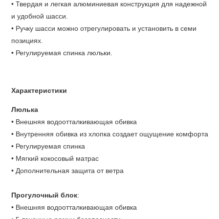
Шасси
• Твердая и легкая алюминиевая конструкция для надежной
и удобной шасси.
На любой дороге и в любой местности вы легко сможете
• Ручку шасси можно отрегулировать и установить в семи
проехать в коляске Тутис Нани 2 в 1 за счёт легкого и
позициях.
надежного шасси из алюминия. Гелевые колёса достаточно
• Регулируемая спинка люльки.
широкие, а большие задние колёса делают коляску
особенно проходимой. Мягкая амортизация на колёсах для
самых комфортных прогулок! А о безопасности позаботится
Характеристики
удобный ножной тормоз. Шасси легко складывается и не
занимает много места. Вы сможете компактно хранить вашу
Люлька
коляску где захотите. Эргономичная ручка выполненная из
• Внешняя водоотталкивающая обивка
приятной экокожи и легко регулируется по высоте. А для
• Внутренняя обивка из хлопка создает ощущение комфорта
личного комфорта в комплектации предусмотрена
• Регулируемая спинка
вместительный стильный рюкзак, подстаканник для ваших
• Мягкий кокосовый матрас
напитков и большая сумка для покупок.
• Дополнительная защита от ветра
Прогулочный блок
:
• Внешняя водоотталкивающая обивка