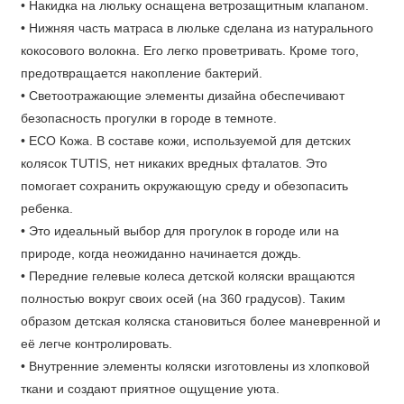
исследователей можно согнуть в полусидячее положение и
• Накидка на люльку оснащена ветрозащитным клапаном.
так будет намного удобнее разглядывать это огромный мир.
• Нижняя часть матраса в люльке сделана из натурального
кокосового волокна. Его легко проветривать. Кроме того,
Прогулочный блок
предотвращается накопление бактерий.
Ничем не уступает в качестве и комфорте люльке
• Светоотражающие элементы дизайна обеспечивают
прогулочный блок коляски Tutis Nanni 2 в 1. Удобно в нем
безопасность прогулки в городе в темноте.
будет малышам от полугода до трёх лет за счёт его легкой
• ECO Кожа. В составе кожи, используемой для детских
установки как лицом к маме, так и лицом к дороге. От
колясок TUTIS, нет никаких вредных фталатов. Это
палящего солнца и холодного ветра защитит большой
помогает сохранить окружающую среду и обезопасить
капюшон с москитной сеточкой и обзорным окном.
ребенка.
Маленького егозу от падения сберегут надежные
• Это идеальный выбор для прогулок в городе или на
пятиточечные ремни безопасности, а матрасик из
природе, когда неожиданно начинается дождь.
натуральных тканей сделает поездку приятной.
• Передние гелевые колеса детской коляски вращаются
полностью вокруг своих осей (на 360 градусов). Таким
Спинка регулируется до лежачего положения, и в
образом детская коляска становиться более маневренной и
прогулочном блоке можно комфортно спать. А
её легче контролировать.
регулируемую подножку из силикона легко отмыть от
• Внутренние элементы коляски изготовлены из хлопковой
загрязнений.
ткани и создают приятное ощущение уюта.