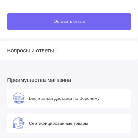
• Просторная ультралегкая складываемая люлька
• Защита от ветра с магнитными застежками
Оставить отзыв
• Вентиляция в капоре и в люльке
• Водоупорные молнии
• Двойной удлиненный капор от солнца
• Декоративная вышивка на капоре и матрассе
Вопросы и ответы
0
• Внутренние хлопчатобумажные ткани с технологией
SILVER-IONS™
• Водостойкие материалы с защитой от ультрафиолета 50+.
Преимущества магазина
Прогулочный блок
Бесплатная доставка по Воронежу
• Удобный прогулочный блок с полностью лежачим
положением
• Настройка прогулочного модуля по ходу движения или
Сертифицированные товары
против него
• Двойной капюшон с вентиляцией