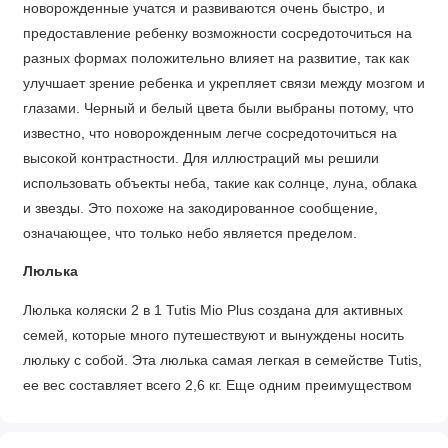
новорожденные учатся и развиваются очень быстро, и
предоставление ребенку возможности сосредоточиться на
разных формах положительно влияет на развитие, так как
улучшает зрение ребенка и укрепляет связи между мозгом и
глазами. Черный и белый цвета были выбраны потому, что
известно, что новорожденным легче сосредоточиться на
высокой контрастности. Для иллюстраций мы решили
использовать объекты неба, такие как солнце, луна, облака
и звезды. Это похоже на закодированное сообщение,
означающее, что только небо является пределом.
Люлька
Люлька коляски 2 в 1 Tutis Mio Plus создана для активных
семей, которые много путешествуют и вынуждены носить
люльку с собой. Эта люлька самая легкая в семействе Tutis,
ее вес составляет всего 2,6 кг. Еще одним преимуществом
является ее компактность — люльку Mio Plus можно сложить
и уменьшить в два раза, чтобы она поместилась даже в