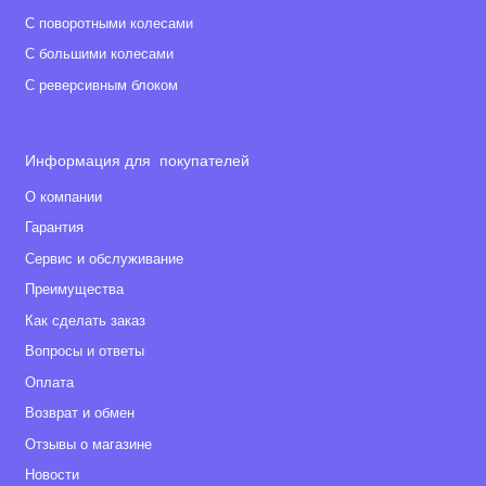
• Люлька
С поворотными колесами
• Матрасик
С большими колесами
• Накидка на ножки в люльке
С реверсивным блоком
• Прогулочный блок
• Защитная ручка в прогулочном блоке
• Накидка на ножки в прогулочном блоке
Информация для покупателей
• Шасси
О компании
• Ремень для шасси
Гарантия
• Корзина для покупок
Сервис и обслуживание
• Москитная сетка
Преимущества
• Дождевик
• Сумка - рюкзак для мамы
Как сделать заказ
Вопросы и ответы
Габариты
Оплата
• Вес люльки: 2,6 кг
Возврат и обмен
• Вес коляски с люлькой: 10,3 кг
Отзывы о магазине
• Внутренние размеры люльки: 81 x 39 x 58 см
Новости
• Размеры коляски в разложенном виде (ДхШхВ): 107,5 х 61