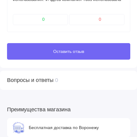
колеса, наполненные гелевым материалом. Колеса из
этого материала служат дольше, чем обычные
накаченные колеса.
0
0
Оставить отзыв
Вопросы и ответы
0
Преимущества магазина
Бесплатная доставка по Воронежу