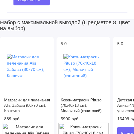
Набор с максимальной выгодой (Предметов 8, цвет
на выбор)
5.0
5.0
Матрасик для пеленания
Кокон-матрасик Pituso
Детская 
Alis Забава (80х70 см),
(70x40x18 см),
Алита-4/
Кошечка
Молочный (капитоний)
универса
889 руб
5900 руб
16499 р
Купит