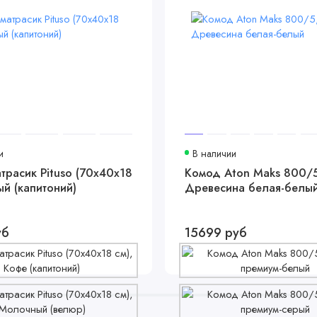
и
В наличии
трасик Pituso (70x40x18
Комод Aton Maks 800/5
ый (капитоний)
Древесина белая-белы
уб
15699 руб