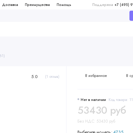
Доставка
Преимущества
Помощь
Поддержка
+7 (495) 
61)
В избранное
В с
5.0
(1 отзыв)
Нет в наличии
Код товара: 
53430 руб
Без НДС: 53430 руб
Выберите модель:
4735