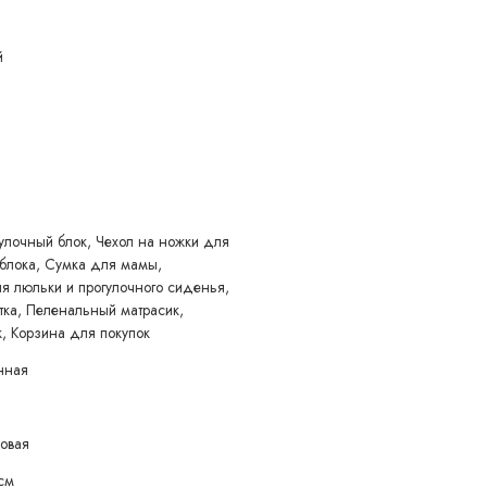
 так и на колесах Real Gel™
й
 положений крепления накидки на ноги
улочный блок, Чехол на ножки для
 блока, Сумка для мамы,
 люльки и прогулочного сиденья,
тка, Пеленальный матрасик,
оляска. Оборудована прочной пластиковой люлькой с вентиляцией,
, Корзина для покупок
нная
ковая
 см