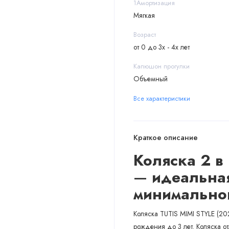
1Амортизация
Мягкая
Возраст
от 0 до 3х - 4х лет
Капюшон прогулки
Объемный
Все характеристики
Краткое описание
Коляска 2 в 
—
идеальная
минимально
Коляска TUTIS MIMI STYLE (202
рождения до 3 лет. Коляска о