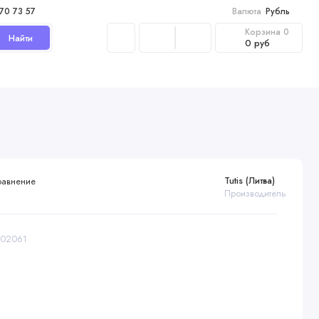
970 73 57
Валюта
Рубль
Корзина
0
Найти
0 руб
Tutis (Литва)
равнение
Производитель
1102061