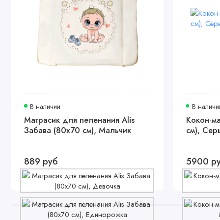
В наличии
В наличи
Матрасик для пеленания Alis
Кокон-ма
Забава (80х70 см), Мальчик
см), Сер
889 руб
5900 р