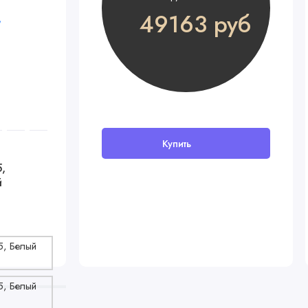
49163 руб
Купить
В наличии
,
Детский матрас AmaroBaby Bio
й
Lat 120x60х12
3680 руб