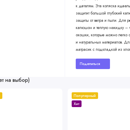
к деталям. Эта коляска идеал
защитит большой глубокий кап
защиты от ветра и пыли. Для 
капюшон и теплую накидку – ч
окошки, которые можно легко о
и натуральных материалов. Д
матрасик с подкладкой из хло
Поделиться
ет на выбор)
й
Популярный
Хит