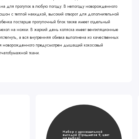
ьна для прогулок в любую погоду. В непогоду новорожденного
юшон с теплой накидкой, высокий отворот для дополнительной
ребенка постарше прогулочный блок также имеет отдельный
ехол на ножки. В жаркий день коляска имеет вентиляционные
тстегнуть, а вся внутренняя обивка выполнена из качественных
ля новорожденного предусмотрен дышащий кокосовый
пчатобумажной ткани.
Популярный
Хит
Набор с максимальной
выгодой (Предметов 9, цвет
на выбор)