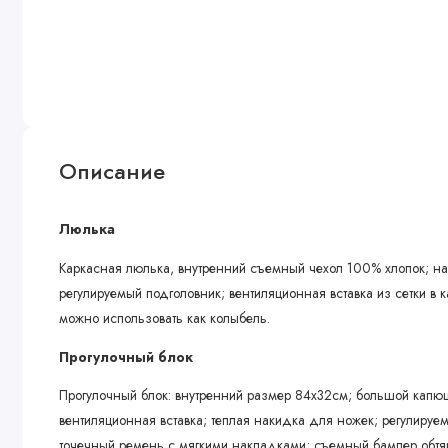
Описание
Люлька
Каркасная люлька, внутренний съемный чехол 100% хлопок; на
регулируемый подголовник; вентиляционная вставка из сетки в
можно использовать как колыбель.
Прогулочный блок
Прогулочный блок: внутренний размер 84х32см; большой кап
вентиляционная вставка; теплая накидка для ножек; регулиру
точечный ремень с мягкими накладками; съемный бампер обтяну