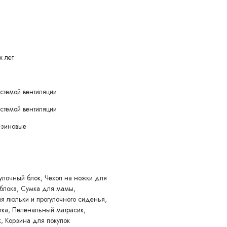
х лет
стемой вентиляции
стемой вентиляции
езиновые
улочный блок, Чехол на ножки для
 уведомления покупателя вносить изменения в конструкцию,
 блока, Сумка для мамы,
учшения его свойств.
 люльки и прогулочного сиденья,
тка, Пеленальный матрасик,
, Корзина для покупок