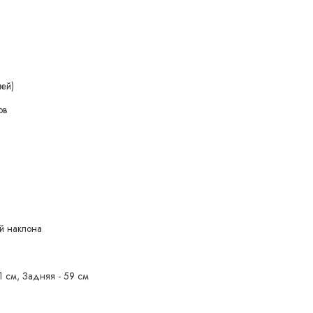
ией)
ов
ой наклона
1 см, Задняя - 59 см