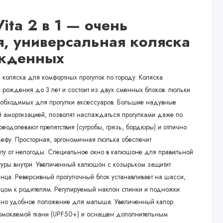
Vita
2 в 1
— очень
, универсальная коляска
жденных
ая коляска для комфортных прогулок по городу. Коляска
рождения до 3 лет и состоит из двух сменных блоков: люльки
необходимых для прогулки аксессуаров. Большие надувные
ой амортизацией, позволят наслаждаться прогулками даже по
еодолевают препятствия (сугробы, грязь, бордюры) и отлично
ефу. Просторная, эргономичная люлька обеспечит
ту от непогоды. Специальное окно в капюшоне для правильной
туры внутри. Увеличенный капюшон с козырьком защитит
лнца. Реверсивный прогулочный блок устанавливает на шасси,
лицом к родителям. Регулируемый наклон спинки и подножки
ьно удобное положение для малыша. Увеличенный капор
омокаемой ткани (UPF50+) и оснащен дополнительным