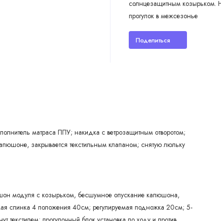
солнцезащитным козырьком. Н
прогулок в межсезонье
Поделиться
полнитель матраса ППУ; накидка с ветрозащитным отворотом;
 капюшоне, закрывается текстильным клапаном; снятую люльку
юшон модуля с козырьком, бесшумное опускание капюшона,
емая спинка 4 положения 40см; регулируемая подножка 20см; 5-
т текстилем; прогулочный блок установка по ходу и против