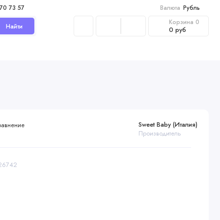
970 73 57
Валюта
Рубль
Корзина
0
Найти
0 руб
Sweet Baby (Италия)
равнение
Производитель
426742