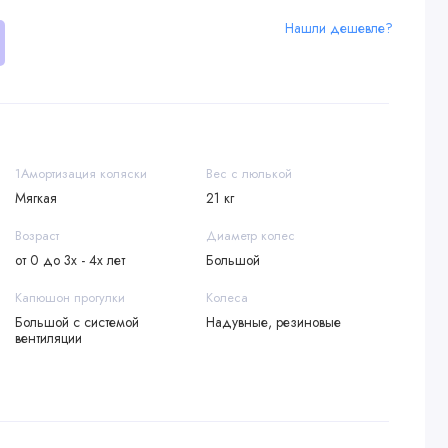
Нашли дешевле?
1Амортизация коляски
Вес с люлькой
Мягкая
21 кг
Возраст
Диаметр колес
от 0 до 3х - 4х лет
Большой
Капюшон прогулки
Колеса
Большой с системой
Надувные, резиновые
вентиляции