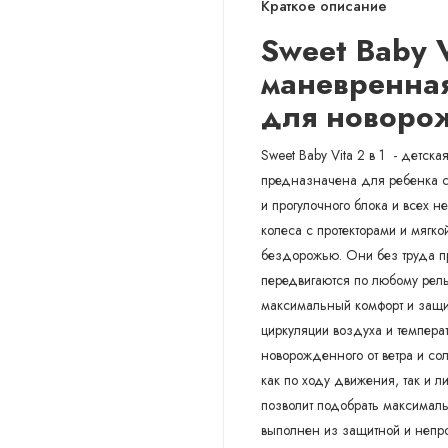
Краткое описание
Sweet Baby 
маневренная
для новоро
Sweet Baby Vita 2 в 1 - детск
предназначена для ребенка с 
и прогулочного блока и всех 
колеса с протекторами и мягк
бездорожью. Они без труда пр
передвигаются по любому рель
максимальный комфорт и защи
циркуляции воздуха и темпера
новорожденного от ветра и со
как по ходу движения, так и 
позволит подобрать максимал
выполнен из защитной и непр