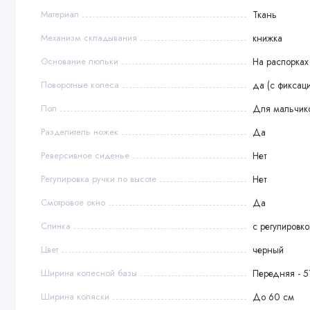
Материал
Ткань
Механизм складывания
книжка
Основание люльки
На распорках
Поворотные колеса
да (с фиксац
Пол
Для мальчик
Разделитель ножек
Да
Реверсивное сиденье
Нет
Регулировка ручки по высоте
Нет
Смотровое окно
Да
Спинка
с регулировк
Цвет
черный
Ширина колесной базы
Передняя - 5
Ширина коляски
До 60 см