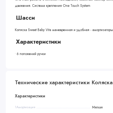
движения. Система крепления One Touch System
Шасси
Коляска Sweet Baby Vita маневренная и удобная - амортизато
Характеристики
• 6 положений ручки
• Колеса: передние поворотные с фиксацией 25 см, задние 30 
Комплектация
• Дождевик
Технические характеристики Коляска 
• Москитная сетка
• Сумка для мамы
Характеристики
Габариты
1Амортизация
Мягкая
• Ширина задней колесной базы: 59 см