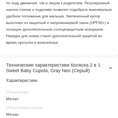
по ходу движения, так и лицом к родителям. Регулируемый
наклон спинки и подножки позволит подобрать максимально
удобное положение для малыша. Увеличенный капор
выполнен из защитной и непромокаемой ткани (UPF50+) и
оснащен дополнительным солнцезащитным козырьком.
Накидка для ножек станет дополнительной защитой во
время прогулок в межсезонье.
Шасси
Телескопическая ручка – подстроиться под любой рост, а
Технические характеристики Коляска 2 в 1
вместительная корзина с усиленным дном – станет
Sweet Baby Cupola, Gray Neo (Серый)
незаменимой помощницей. Большие надувные колеса с
Характеристики
мягкой амортизацией, позволяют коляске легко
передвигаться по разным рельефам и без труда
1Амортизация
преодолевать препятствия (сугробы, грязь, бордюры).
Мягкая
Характеритсики
1Амортизация коляски
Мягкая
• Просторная, эргономическая люлька 80х38 см. (до 9 кг.)