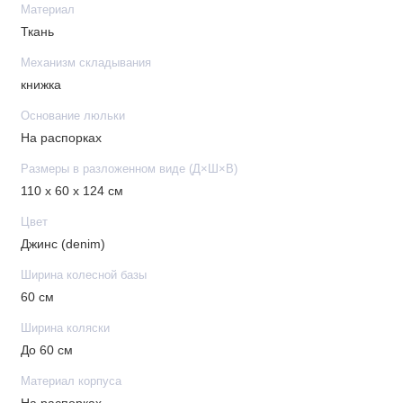
Материал
Ткань
Механизм складывания
книжка
Основание люльки
На распорках
Размеры в разложенном виде (Д×Ш×В)
110 x 60 x 124 см
Цвет
Джинс (denim)
Ширина колесной базы
60 см
Ширина коляски
До 60 см
Материал корпуса