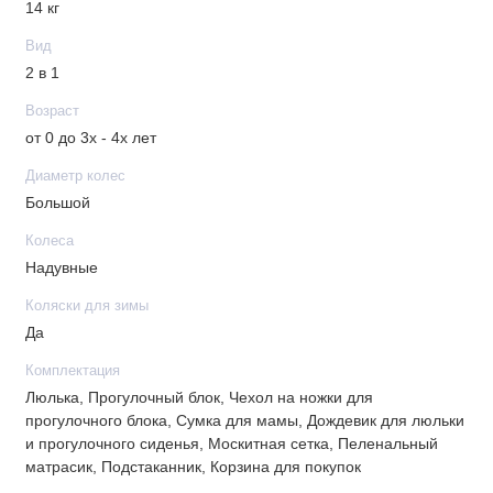
Вес: каркас рамы - 6,3 кг; колеса - 3,9 кг; люлька - 5 кг;
14 кг
прогулочный блок - 3,8 кг
Вид
Передние поворачивающиеся на 360° колеса с
2 в 1
фиксатором
Возраст
Тип колеса: надувные
от 0 до 3х - 4х лет
Диаметр колеса: 23+29 см
Ширина колесной базы: 60 см
Диаметр колес
Центральный тормоз
Большой
В комплекте
Колеса
Надувные
Накидка на ноги
Коляски для зимы
Сумка для мамы
Да
Москитная сетка
Комплектация
Дождевик
Люлька, Прогулочный блок, Чехол на ножки для
прогулочного блока, Сумка для мамы, Дождевик для люльки
и прогулочного сиденья, Москитная сетка, Пеленальный
матрасик, Подстаканник, Корзина для покупок