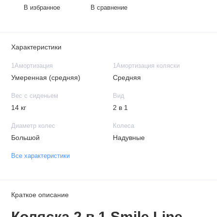
В избранное
В сравнение
Характеристики
1Амортизация
1Амортизация коляски
Умеренная (средняя)
Средняя
Вес с сиденьем
Вид
14 кг
2 в 1
Диаметр колес
Колеса
Большой
Надувные
Все характеристики
Краткое описание
Коляска 2 в 1 Smile Line