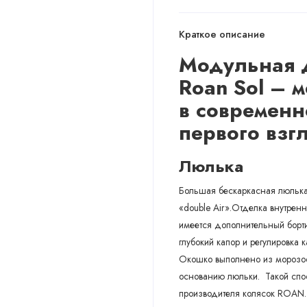
Краткое описание
Модульная
Roan Sol – 
в современн
первого взг
Люлька
Большая бескаркасная люлька,
«double Air».Отделка внутрен
имеется дополнительный борт
глубокий капор и регулировка 
Окошко выполнено из морозост
основанию люльки. Такой спос
производителя колясок ROAN. 