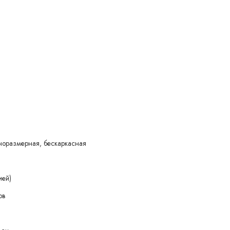
норазмерная, бескаркасная
ией)
ов