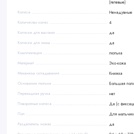
(гелевые)
Колеса
Ненадувные
Количество колес
4
Коляски для высоких
да
Коляски для зимы
да
Комплектация
люлька
Материал
Эко-кожа
Механизм складывания
Книжка
Основание люльки
Большая пол
Перекидная ручка
нет
Поворотные колеса
Да (с фиксац
Пол
Для мальчик
Разделитель ножек
да