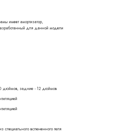
рамы имеет амортизатор,
разработанный для данной модели
0 дюймов, задние - 12 дюймов
ентиляцией
ентиляцией
з специального вспененного геля