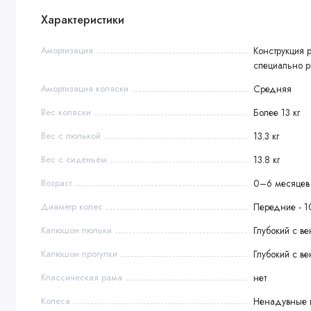
Комплектация
Характеристики
• Сумка
Амортизация
Конструкция 
• Матрасик для пеленания
специально 
• Солнцезащитный тент
• Москитная сетка
Амортизация коляски
Средняя
• Дождевик
Вес коляски
Более 13 кг
• Подстаканник
Вес с люлькой
13.3 кг
Вес с сиденьем
13.8 кг
Возраст
0–6 месяцев
Диаметр колес
Передние - 1
Капюшон люльки
Глубокий с в
Капюшон прогулки
Глубокий с в
Классическая рама
нет
Колеса
Ненадувные и