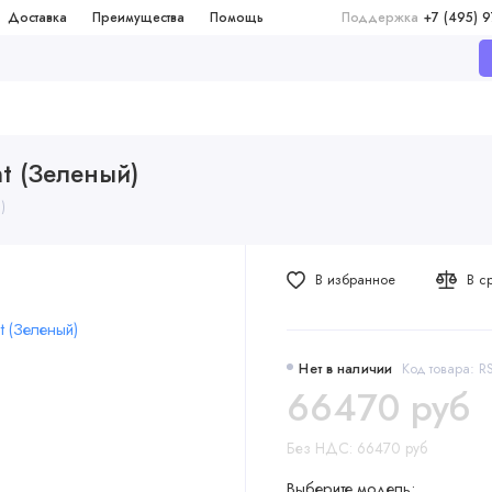
Доставка
Преимущества
Помощь
Поддержка
+7 (495) 
nt (Зеленый)
)
В избранное
В с
Нет в наличии
Код товара: 
66470 руб
Без НДС: 66470 руб
Выберите модель: