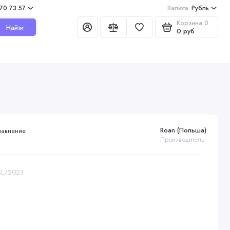
970 73 57
Валюта
Рубль
Корзина
0
Найти
0 руб
Roan (Польша)
равнение
Производитель
RSL/2023