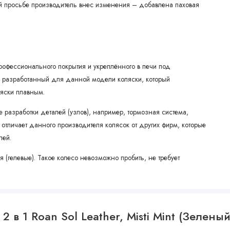
 просьбе производитель внес изменения – добавлена паховая
рофессионального покрытия и укреплённого в печи под
но разработанный для данной модели коляски, который
ляски плавным.
 разработки деталей (узлов), например, тормозная система,
тличает данного производителя колясок от других фирм, которые
лей.
 (гелевые). Такое колесо невозможно пробить, не требует
комендовало себя как в жару, так и в холод. В каждом колесе
учным.
мотря на свой компактный вид, корзина довольно вместительная и
 в 1 Roan Sol Leather, Misti Mint (Зеленый