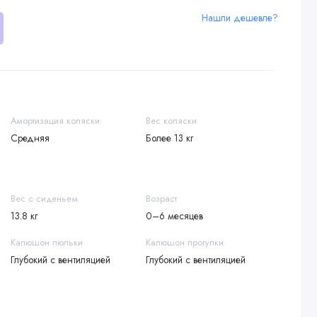
Нашли дешевле?
Амортизация коляски
Вес коляски
Средняя
Более 13 кг
Вес с сиденьем
Возраст
13.8 кг
0–6 месяцев
Капюшон люльки
Капюшон прогулки
Глубокий с вентиляцией
Глубокий с вентиляцией