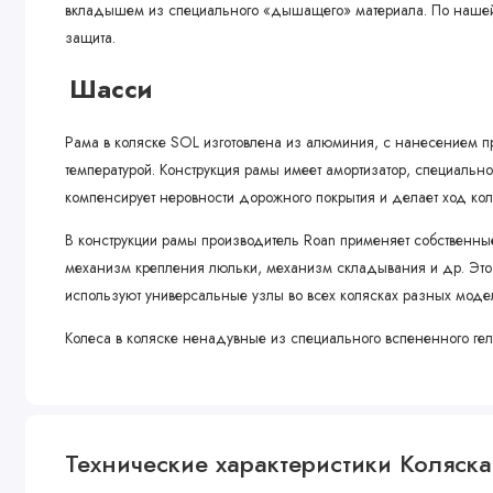
вкладышем из специального «дышащего» материала. По нашей
защита.
Шасси
Рама в коляске SOL изготовлена из алюминия, с нанесением п
температурой. Конструкция рамы имеет амортизатор, специаль
компенсирует неровности дорожного покрытия и делает ход ко
В конструкции рамы производитель Roan применяет собственные
механизм крепления люльки, механизм складывания и др. Это о
используют универсальные узлы во всех колясках разных моде
Колеса в коляске ненадувные из специального вспененного геля
подкачек, а ход его очень мягкий. Гелевое колесо хорошо заре
установлен двойной подшипник, что делает ход коляски беззв
На основании рамы крепится компактная стильная корзина. Нес
Технические характеристики Коляска 2
имеет возможность увеличения.