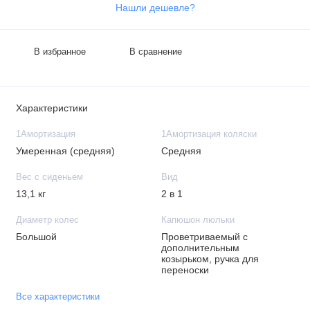
Нашли дешевле?
В избранное
В сравнение
Характеристики
1Амортизация
1Амортизация коляски
Умеренная (средняя)
Средняя
Вес с сиденьем
Вид
13,1 кг
2 в 1
Диаметр колес
Капюшон люльки
Большой
Проветриваемый с
дополнительным
козырьком, ручка для
переноски
Все характеристики