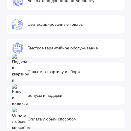
• Дополнительный козырёк
Бесплатная доставка по Воронежу
• Тёплая накидка на ножки имеет хороший запас по размеру
и удобно крепится к прогулочному блоку на кнопках
Сертифицированные товары
Шасси
• Стальная рама коляски окрашена порошковой краской в
чёрный, белый или серый цвет
Быстрое гарантийное обслуживание
• Главная особенность рамы - это система SAS, 4
амортизатора установленных на заднем шасси и по центру
рамы, 2 последних можно отключить
Подьем в квартиру и сборка
• Ручка регулируется по высоте и имеет 7 положений с
шагом 8 см
• Ручка отделана высококачественной экокожей
Бонусы и подарки
• На раме присутствуют предохранители от случайного
сложения или разложения рамы
• Надежный стояночный тормоз включается специальной
педалью
Оплата любым способом
• Корзина тканевая закрытая