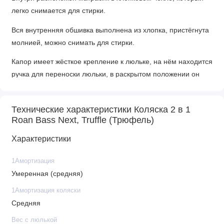
легко снимается для стирки.
Вся внутренняя обшивка выполнена из хлопка, пристёгнута
молнией, можно снимать для стирки.
Капор имеет жёсткое крепление к люльке, на нём находится
ручка для переноски люльки, в раскрытом положении он
фиксируется, для сложения необходимо нажать кнопки с
двух сторон. В капор встроена антимоскитная сетка и
Технические характеристики Коляска 2 в 1
дополнительный козырёк для защиты от солнца и дождя.
Roan Bass Next, Truffle (Трюфель)
Накидка на люльку имеет дополнительный отворот со
Характеристики
смотровым окном, сам отворот полностью закрывает
ребенка от непогоды и крепится за счёт магнитов.
1Амортизация
Умеренная (средняя)
Все элементы взаимодействия люльки безшумные.
1Амортизация коляски
Люльку можно установить в любом направлении, установка
Средняя
происходит в 1 движение, просто поставьте люльку на раму
до щелчка. Для снятия люльки необходимо взять за 2 ручки
Вес с люлькой