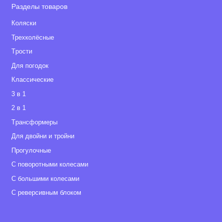
Внутренний размер по верху люльки: 84 х 38 см
Разделы товаров
Глубина люльки: 25 см
Коляски
Вес люльки: 4,8 кг
Трехколёсные
Размеры упаковки: 138х77,5х20,5 см
Tрости
Вес в упаковке: 25 кг
Для погодок
Классические
3 в 1
2 в 1
Tрансформеры
Для двойни и тройни
Прогулочные
С поворотными колесами
С большими колесами
С реверсивным блоком