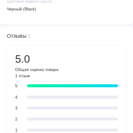
Все элементы взаимодействия люльки бесшумные
Цветовой вариант шасси
Люльку можно установить в любом направлении,
Черный (Black)
установка происходит в 1 движение, просто поставьте
люльку на раму до щелчка
Для снятия люльки необходимо взять за 2 ручки и
Отзывы
1
потянуть вверх и тогда люлька отцепится от рамы
5.0
Прогулочный блок
Общая оценка товара
Прогулочный блок можно установить лицом по ходу
1 отзыв
движения или лицом к маме
5
Спинка прогулочного блока откидывается до 175
градусов, имеет 3 положения регулировки
4
Подножку можно поднять или опустить
3
Подножка заламинирована, что спасает её от грязи
Пятиточечные ремни безопасности
2
Бампер-ограничитель с отделкой из экокожи
1
Бампер можно отсоединить с одной стороны и просто