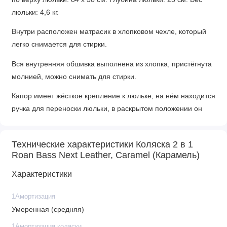
люльки: 4,6 кг.
Внутри расположен матрасик в хлопковом чехле, который
легко снимается для стирки.
Вся внутренняя обшивка выполнена из хлопка, пристёгнута
молнией, можно снимать для стирки.
Капор имеет жёсткое крепление к люльке, на нём находится
ручка для переноски люльки, в раскрытом положении он
фиксируется, для сложения необходимо нажать кнопки с
двух сторон. В капор встроена антимоскитная сетка и
Технические характеристики Коляска 2 в 1
дополнительный козырёк для защиты от солнца и дождя.
Roan Bass Next Leather, Caramel (Карамель)
Накидка на люльку имеет дополнительный отворот со
Характеристики
смотровым окном, сам отворот полностью закрывает
ребенка от непогоды и крепится за счёт магнитов.
1Амортизация
Умеренная (средняя)
Все элементы взаимодействия люльки безшумные.
1Амортизация коляски