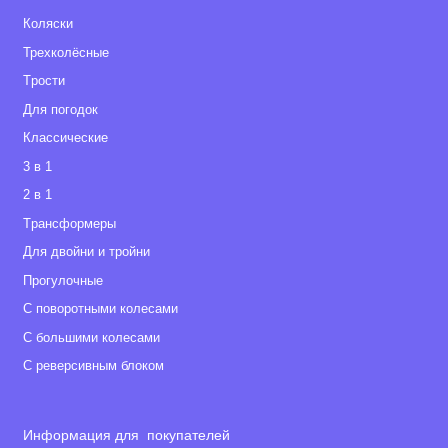
Коляски
Трехколёсные
Tрости
Для погодок
Классические
3 в 1
2 в 1
Tрансформеры
Для двойни и тройни
Прогулочные
С поворотными колесами
С большими колесами
С реверсивным блоком
Информация для покупателей