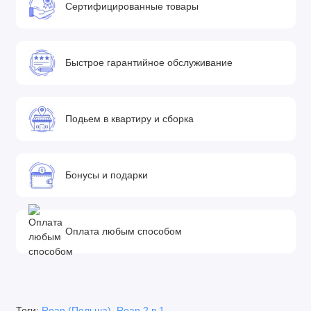
Сертифицированные товары
• Тёплая накидка на ножки имеет хороший запас по размеру
и удобно крепится к прогулочному блоку на кнопках
Шасси
Быстрое гарантийное обслуживание
• Стальная рама коляски окрашена порошковой краской в
чёрный, белый или серый цвет
• Главная особенность рамы - это система SAS, 4
Подьем в квартиру и сборка
амортизатора установленных на заднем шасси и по центру
рамы, 2 последних можно отключить
• Ручка регулируется по высоте и имеет 7 положений с
Бонусы и подарки
шагом 8 см
• Ручка отделана высококачественной экокожей
• На раме присутствуют предохранители от случайного
Оплата любым способом
сложения или разложения рамы
• Надежный стояночный тормоз включается специальной
педалью
• Корзина тканевая закрытая
• Колёса ненадувные бескамерные, передние 10 дюймов,
Теги:
Roan (Польша)
,
Roan 2 в 1