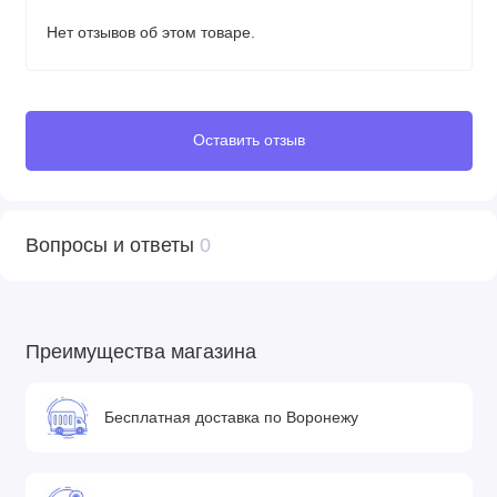
Нет отзывов об этом товаре.
Прогулочный блок
• Прогулочный блок можно установить лицом по ходу
движения или лицом к маме
Оставить отзыв
• Спинка прогулочного блока откидывается до 175 градусов,
имеет 3 положения регулировки
• Подножку можно поднять или опустить
• Подножка заламинирована, что спасает её от грязи
Вопросы и ответы
0
• Пятиточечные ремни безопасности
• Бампер-ограничитель с отделкой из экокожи
• Бампер можно отсоединить с одной стороны и просто
откинуть для удобства посадки ребенка
Преимущества магазина
• Прогулочный блок имеет отдельный функциональный
капор, который можно снять
Бесплатная доставка по Воронежу
• В капоре есть дополнительный отсек для увеличения
покрытия
• Дополнительный козырёк