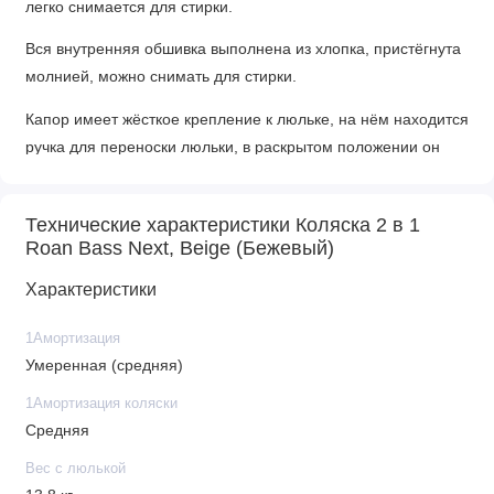
легко снимается для стирки.
Вся внутренняя обшивка выполнена из хлопка, пристёгнута
молнией, можно снимать для стирки.
Капор имеет жёсткое крепление к люльке, на нём находится
ручка для переноски люльки, в раскрытом положении он
фиксируется, для сложения необходимо нажать кнопки с
двух сторон. В капор встроена антимоскитная сетка и
Технические характеристики Коляска 2 в 1
дополнительный козырёк для защиты от солнца и дождя.
Roan Bass Next, Beige (Бежевый)
Накидка на люльку имеет дополнительный отворот со
Характеристики
смотровым окном, сам отворот полностью закрывает
ребенка от непогоды и крепится за счёт магнитов.
1Амортизация
Умеренная (средняя)
Все элементы взаимодействия люльки безшумные.
1Амортизация коляски
Люльку можно установить в любом направлении, установка
Средняя
происходит в 1 движение, просто поставьте люльку на раму
до щелчка. Для снятия люльки необходимо взять за 2 ручки
Вес с люлькой