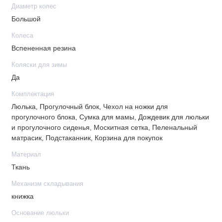
Диаметр колес
Закрытая корзина с жестким дном не провиснет под
Большой
весом продуктов
Колеса - вспененная резина
Колеса
Регулируемая подвеска, в том числе режим спорт
Вспененная резина
(можно кататься на роликах или бегать вместе с
Коляски для зимы
коляской)
Да
Тормоз, не пачкающий обувь
Комплектация
Люлька, Прогулочный блок, Чехол на ножки для
прогулочного блока, Сумка для мамы, Дождевик для люльки
Характеристики
и прогулочного сиденья, Москитная сетка, Пеленальный
матрасик, Подстаканник, Корзина для покупок
Механизм складывания: книжка
Тип спального блока: литая
Материал
Регулировка наклона спинки люльки: да
Ткань
Минимальный возраст ребенка: от 0 месяцев
Механизм складывания
Высота от пола до ручки: 105 см
книжка
Регулируемая ручка: да
Основание люльки
Регулировка наклона спинки сидения: ступенчатая