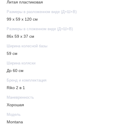
Литая пластиковая
Регулируемая подножка: да
Ручка переноска спального блока: да
Размеры в разложенном виде (Д×Ш×В)
Положение спинки сидения для сна: да
99 x 59 x 120 см
Капюшон опускается до бампера: да
Размеры в сложенном виде (Д×Ш×В)
Перестановка положения блока (по ходу движения /
86x 59 x 37 см
против хода): да
Ветровик на накидке: да
Ширина колесной базы
Вид тормоза: ножной
59 см
Амортизация колес: пружинная амортизация 2-х колес
Ширина коляски
и коленчатая амортизация 2-х колес
До 60 см
Фиксация передних колес: да
Бренд и комплектация
Тип колес: вспененная резина
Riko 2 в 1
Поворотные колеса: да
Корзина закрытая тканевая
Маневренность
Материал чехла коляски: ткань
Хорошая
Материал изготовления: алюминий
Модель
Montana